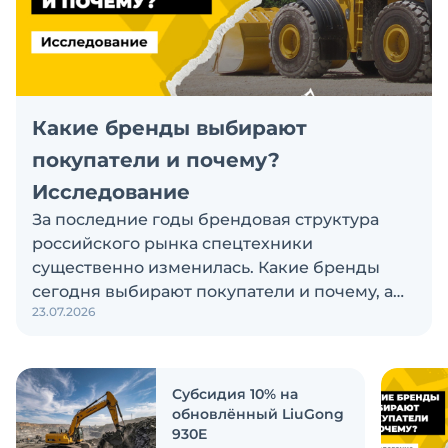
Какие бренды выбирают
покупатели и почему?
Исследование
За последние годы брендовая структура
российского рынка спецтехники
существенно изменилась. Какие бренды
сегодня выбирают покупатели и почему, а
23.07.2026
также кого считают лидерами рынка?
Экскаватор Ру провёл исследование, чтобы
ответить на эти вопросы
Субсидия 10% на
обновлённый LiuGong
930E