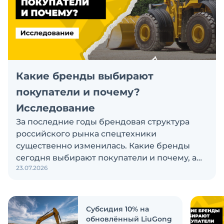
Какие бренды выбирают
покупатели и почему?
Исследование
За последние годы брендовая структура
российского рынка спецтехники
существенно изменилась. Какие бренды
сегодня выбирают покупатели и почему, а
23.07.2026
также кого считают лидерами рынка?
Экскаватор Ру провёл исследование, чтобы
ответить на эти вопросы
Субсидия 10% на
обновлённый LiuGong