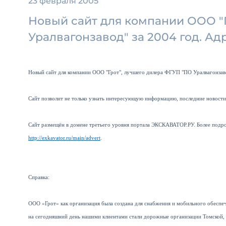
23 февраля 2005
Новый сайт для компании ООО "
Уралвагонзавод" за 2004 год. Адре
Новый сайт для компании ООО "Грот", лучшего дилера ФГУП "ПО Уралвагонзаво
Сайт позволит не только узнать интересующую информацию, последние новости, 
Сайт размещён в домене третьего уровня портала ЭКСКАВАТОР.РУ. Более подро
http://exkavator.ru/main/advert
.
Справка:
ООО «Грот» как организация была создана для снабжения и мобильного обеспеч
на сегодняшний день нашими клиентами стали дорожные организации Томской, 