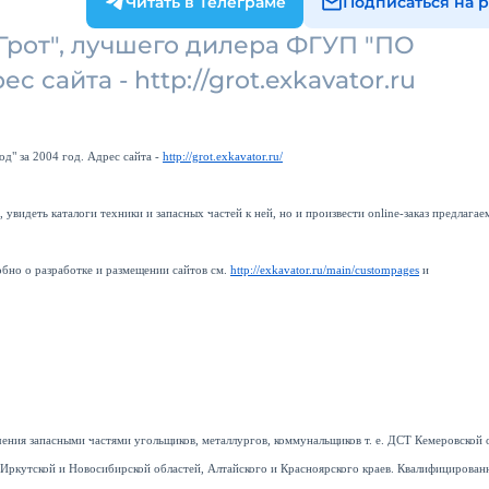
Читать в Телеграме
Подписаться на 
Грот", лучшего дилера ФГУП "ПО
с сайта - http://grot.exkavator.ru
д" за 2004 год. Адрес сайта -
http://grot.exkavator.ru/
увидеть каталоги техники и запасных частей к ней, но и произвести online-заказ предлага
бно о разработке и размещении сайтов см.
http://exkavator.ru/main/custompages
и
ения запасными частями угольщиков, металлургов, коммунальщиков т. е. ДСТ Кемеровской 
Иркутской и Новосибирской областей, Алтайского и Красноярского краев. Квалифицирован