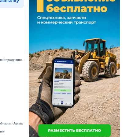
рассылку
емой продукции.
области. Однако
ные