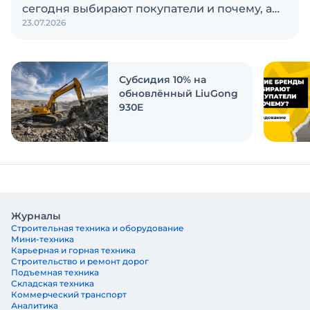
сегодня выбирают покупатели и почему, а
23.07.2026
также кого считают лидерами рынка?
Экскаватор Ру провёл исследование, чтобы
ответить на эти вопросы
Субсидия 10% на
обновлённый LiuGong
930E
Журналы
Строительная техника и оборудование
Мини-техника
Карьерная и горная техника
Строительство и ремонт дорог
Подъемная техника
Складская техника
Коммерческий транспорт
Аналитика