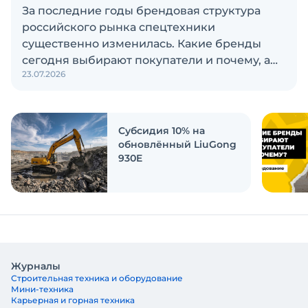
За последние годы брендовая структура
российского рынка спецтехники
существенно изменилась. Какие бренды
сегодня выбирают покупатели и почему, а
23.07.2026
также кого считают лидерами рынка?
Экскаватор Ру провёл исследование, чтобы
ответить на эти вопросы
Субсидия 10% на
обновлённый LiuGong
930E
Журналы
Строительная техника и оборудование
Мини-техника
Карьерная и горная техника