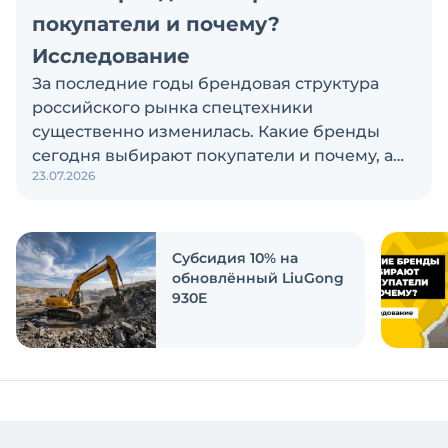
покупатели и почему?
Исследование
За последние годы брендовая структура
российского рынка спецтехники
существенно изменилась. Какие бренды
сегодня выбирают покупатели и почему, а
23.07.2026
также кого считают лидерами рынка?
Экскаватор Ру провёл исследование, чтобы
ответить на эти вопросы
Субсидия 10% на
обновлённый LiuGong
930E