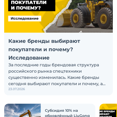
Какие бренды выбирают
покупатели и почему?
Исследование
За последние годы брендовая структура
российского рынка спецтехники
существенно изменилась. Какие бренды
сегодня выбирают покупатели и почему, а
23.07.2026
также кого считают лидерами рынка?
Экскаватор Ру провёл исследование, чтобы
ответить на эти вопросы
Субсидия 10% на
обновлённый LiuGong