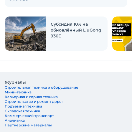
также кого считают лидерами рынка?
Экскаватор Ру провёл исследование, чтобы
ответить на эти вопросы
Субсидия 10% на
обновлённый LiuGong
930E
Журналы
Строительная техника и оборудование
Мини-техника
Карьерная и горная техника
Строительство и ремонт дорог
Подъемная техника
Складская техника
Коммерческий транспорт
Аналитика
Партнерские материалы