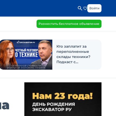
Войти
Разместить бесплатное объявление
Кто заплатит за
переполненные
склады техники?
Подкаст с
«Балтийским
лизингом»
на