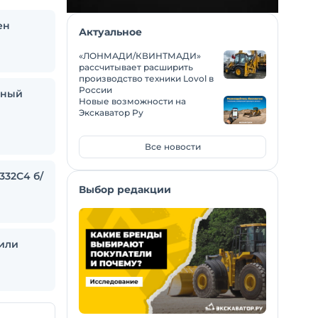
ен
Актуальное
«ЛОНМАДИ/КВИНТМАДИ»
рассчитывает расширить
производство техники Lovol в
России
ьный
Новые возможности на
Экскаватор Ру
Все новости
332С4 б/
Выбор редакции
или