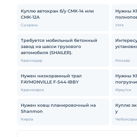
Куплю автокран б/у СМК-14 или
Нужны КП
СМК-12А
полнопов
Сызрань
Ухта
Требуется мобильный бетонный
Интересу
завод на шасси грузового
установк
автомобиля (SHAILER).
Краснодар
Москва
Нужен низкорамный трал
Нужны КП
FAYMONVILLE F-S44-IBBY
погрузчи
Красноярск
Иркутск
Нужен ковш планировочный на
Куплю эк
Shanmon
у
Киров
Чебоксар