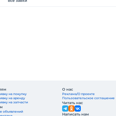
Все завки
лям
О нас
явку на покупку
Реклама/О проекте
аявку на аренду
Пользовательское соглашение
явку на запчасти
Читать нас
ам
е объявлений
Написать нам
реклама