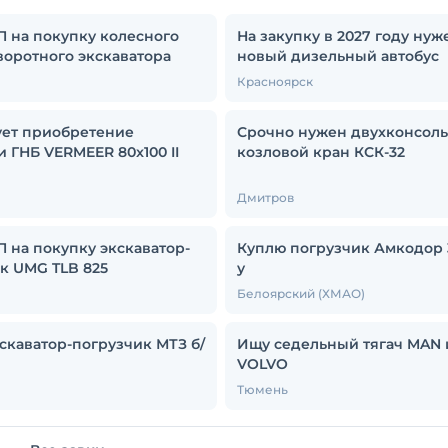
 на покупку колесного
На закупку в 2027 году нуж
оротного экскаватора
новый дизельный автобус
Красноярск
ет приобретение
Срочно нужен двухконсол
и ГНБ VERMEER 80x100 II
козловой кран КСК-32
Дмитров
 на покупку экскаватор-
Куплю погрузчик Амкодор 
к UMG TLB 825
у
Белоярский (ХМАО)
скаватор-погрузчик МТЗ б/
Ищу седельный тягач MAN 
VOLVO
ы
Тюмень