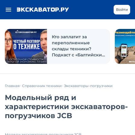
Войти
Кто заплатит за
переполненные
склады техники?
Подкаст с «Балтийским
лизингом»
Главная
Справочник техники
Экскаваторы-погрузчики
Модельный ряд и
характеристики экскаваторов-
погрузчиков JCB
Модели экскаваторов-погрузчиков JCB