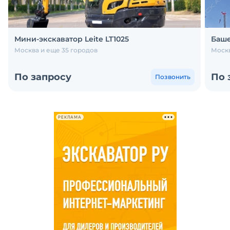
Мини-экскаватор Leite LT1025
Баше
Москва и еще 35 городов
Москв
По запросу
По 
Позвонить
РЕКЛАМА