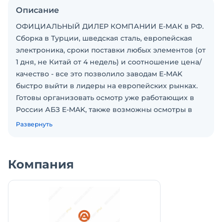
Описание
ОФИЦИАЛЬНЫЙ ДИЛЕР КОМПАНИИ Е-МАК в РФ.
Сборка в Турции, шведская сталь, европейская
электроника, сроки поставки любых элементов (от
1 дня, не Китай от 4 недель) и соотношение цена/
качество - все это позволило заводам E-MAK
быстро выйти в лидеры на европейских рынках.
Готовы организовать осмотр уже работающих в
России АБЗ E-MAK, также возможны осмотры в
Турции и Европе.
Развернуть
Поддержка 24/7/365
Доставка запчастей за 12/24 часа
ПОЛУМОБИЛЬНЫЙ АСФАЛЬТОВЫЙ ЗАВОД
Компания
ЦИКЛИЧЕСКОГО ТИПА
E-MAK ТИПА EXPRESS EAP 166 FUM
ПРОИЗВОДИТЕЛЬНОСТЬ: 160 т/ч
ТЕХНИЧЕСКИЕ ХАРАКТЕРИСТИКИ
- ТИП: E EXPRESS 166 FUM. Полумобильный, с