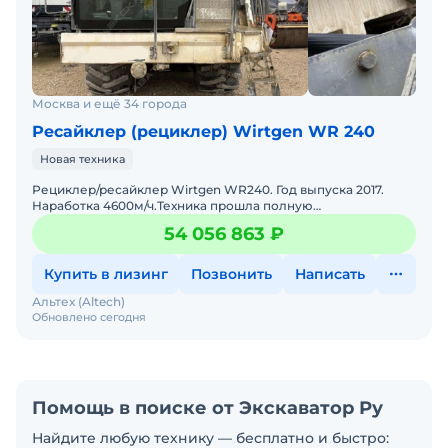
Москва и ещё 34 города
Ресайклер (рециклер) Wirtgen WR 240
Новая техника
Рециклер/ресайклер Wirtgen WR240. Год выпуска 2017.
Наработка 4600м/ч.Техника прошла полную
предпродажную подготовку на заводе
54 056 863 ₽
изготовителеГАРАНТИЯ! Бесплатное
Купить в лизинг
Позвонить
Написать
Альтех (Altech)
Обновлено сегодня
Помощь в поиске от Экскаватор Ру
Найдите любую технику — бесплатно и быстро: