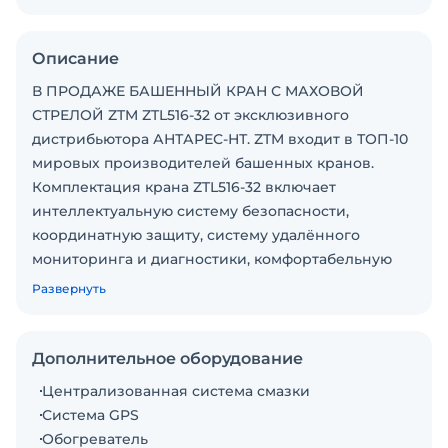
Описание
В ПРОДАЖЕ БАШЕННЫЙ КРАН С МАХОВОЙ
СТРЕЛОЙ ZTM ZTL516-32 от эксклюзивного
дистрибьютора АНТАРЕС-НТ. ZTM входит в ТОП-10
мировых производителей башенных кранов.
Комплектация крана ZTL516-32 включает
интеллектуальную систему безопасности,
координатную защиту, систему удалённого
мониторинга и диагностики, комфортабельную
монокабину с электропанелью для упрощённого
Развернуть
техобслуживания, оснащенную кондиционерами,
отоплением, встроенным туалетом, турником и
другими опциями. · Год выпуска - 2024. ·
Дополнительное оборудование
Максимальная грузоподъемность 32 т · Высота
Централизованная система смазки
свободного стояния: 57 м (до 110 м) · Вылет стрелы:
Система GPS
60 м · Грузоподъемность на конце стрелы: 5.5 т ·
Обогреватель