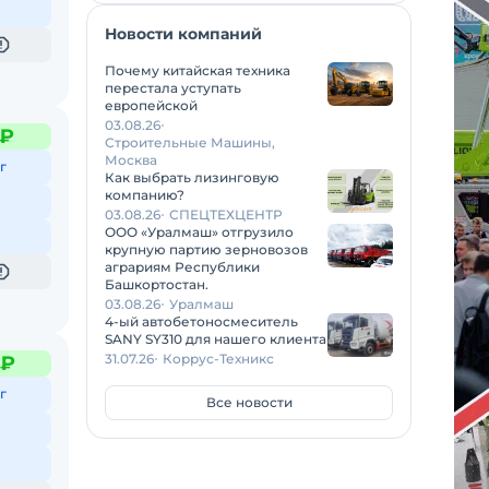
Новости компаний
Почему китайская техника
перестала уступать
европейской
03.08.26
 ₽
Строительные Машины,
Москва
г
Как выбрать лизинговую
компанию?
03.08.26
СПЕЦТЕХЦЕНТР
ООО «Уралмаш» отгрузило
крупную партию зерновозов
аграриям Республики
Башкортостан.
03.08.26
Уралмаш
4-ый автобетоносмеситель
SANY SY310 для нашего клиента
31.07.26
Коррус-Техникс
 ₽
г
Все новости