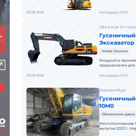
05.08.2026
Моториум РУС
Уфа и ещё 24 горо
Гусеничный
Экскаватор
Новая техника
Мощный и произво
предназначен для
сами за себя. Тех
05.08.2026
Моториум РУС
Екатеринбург
Гусеничный
10М0
Объявление давно 
Местоположение Е
выпуска 2023 г. Н
производства Япон