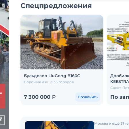
Спецпредложения
Бульдозер LiuGong B160C
Дробилк
KEESTRA
Воронеж и еще 35 городов
Санкт-Пет
7 300 000
₽
По за
Позвонить
Москва и ещё 31 г