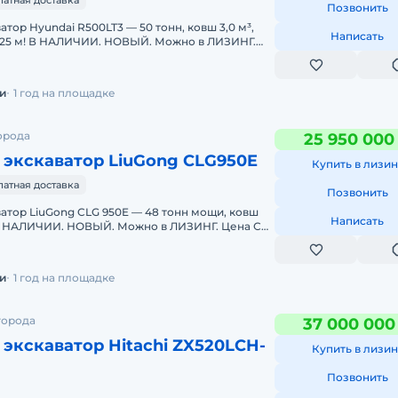
латная доставка
Позвонить
тор Hyundai R500LT3 — 50 тонн, ковш 3,0 м³,
Написать
7,25 м! В НАЛИЧИИ. НОВЫЙ. Можно в ЛИЗИНГ.
ные параметр
и
1 год на площадке
орода
25 950 000
 экскаватор LiuGong CLG950E
Купить в лизин
латная доставка
Позвонить
атор LiuGong CLG 950E — 48 тонн мощи, ковш
Написать
! В НАЛИЧИИ. НОВЫЙ. Можно в ЛИЗИНГ. Цена С
раметры:Экспл
и
1 год на площадке
города
37 000 000
экскаватор Hitachi ZX520LCH-
Купить в лизин
Позвонить