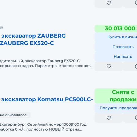
да
30 013 000
 экскаватор ZAUBERG
Купить в лизин
 ZAUBERG EX520-C
Позвонить
Написать
дительный, экскаватор Zauberg EХ520-C
 серьезных задач. Параметры модели говорят
ника оборудована вместительным
Снята с
 экскаватор Komatsu PC500LC-
продажи
Получить предлож
не обновлялось
катеринбург Серийный номер 10009100 Год
аработка 0 м/ч, полностью НОВЫЙ Страна
ия Масса 49,5 т Объем ков