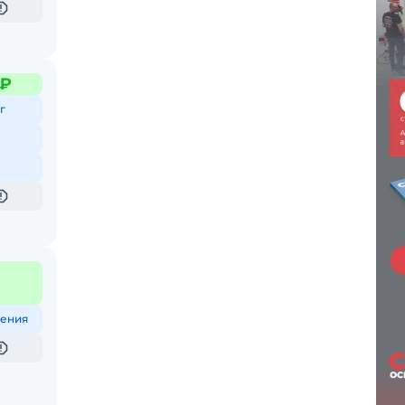
 ₽
г
ения