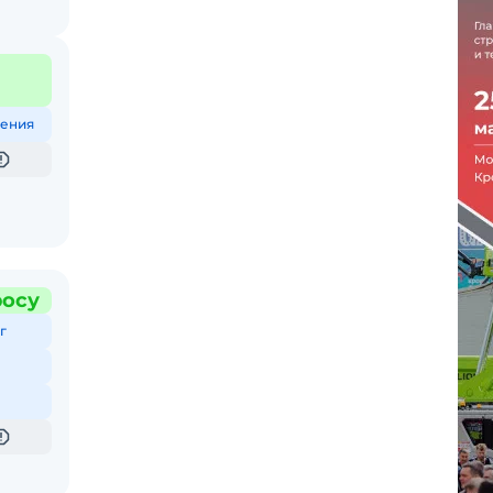
ения
росу
г