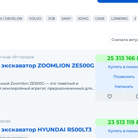
 / DEVELON
VOLVO
JCB
SANY
XCMG
CASE
LONKING
Z
Сначала акт
и ещё 49 городов
25 313 166 
 экскаватор ZOOMLION ZE500G
Купить в лизин
Позвонить
чный Zoomlion ZE500G — это тяжёлый и
Написать
 землеройный агрегат, предназначенный для
абных работ в строительств
орода
23 513 119 
 экскаватор HYUNDAI R500LT3
Купить в лизин