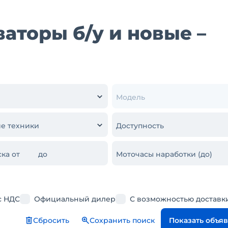
аторы б/у и новые –
Модель
е техники
Доступность
ка от
до
Моточасы наработки (до)
с НДС
Официальный дилер
С возможностью доставк
Сбросить
Сохранить поиск
Показать объя