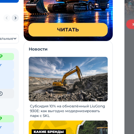
AUBERG
LOVOL
ЧЕТРА
SUNWARD
ZOOMLION
уальные
Новости
₽
г
Субсидия 10% на обновлённый LiuGong
930E: как выгодно модернизировать
парк с SKL
₽
г