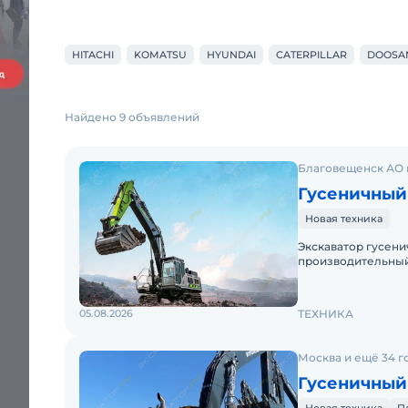
HITACHI
KOMATSU
HYUNDAI
CATERPILLAR
DOOSAN
Найдено 9 объявлений
Благовещенск АО 
Гусеничный
Новая техника
Экскаватор гусени
производительный
выполнения масшт
05.08.2026
ТЕХНИКА
Москва и ещё 34 г
Гусеничный