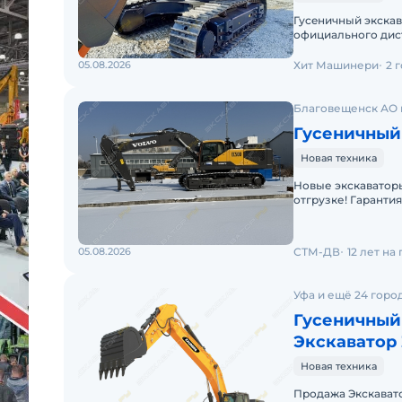
Гуceничный экскавa
официaльногo дис
МАШИНЕРИ 1 машин
05.08.2026
Хит Машинери
2 
Благовещенск АО 
Гусеничный
Новая техника
Новые экскаваторы
отгрузке! Гарантия
модели в готовнос
05.08.2026
СТМ-ДВ
12 лет на
Уфа и ещё 24 горо
Гусеничный
Экскаватор
Новая техника
Продажа Экскавато