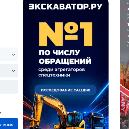
и
вления