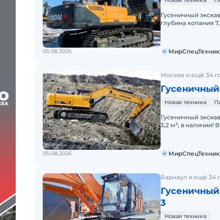
Новая техника
П
Гусеничный экскава
глубина копания 
Цена С НДС.Основ
05.08.2026
МирСпецТехник
Москва и ещё 34 г
Гусеничный
Новая техника
П
Гусеничный экскав
3,2 м³, в наличии
НДС.Основные па
05.08.2026
МирСпецТехник
Барнаул и ещё 34 
Гусеничный 
3
Новая техника