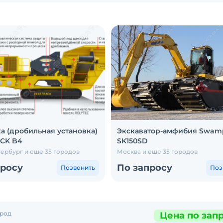
а (дробильная установка)
Экскаватор-амфибия Swam
CK B4
SK150SD
ербург и еще 35 городов
Москва и еще 35 городов
просу
По запросу
Позвонить
Поз
ород
Цена по зап