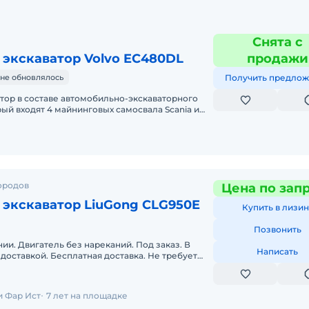
Снята с
 экскаватор Volvo EC480DL
продажи
не обновлялось
Получить предлож
тор в составе автомобильно-экскаваторного
рый входят 4 майнинговых самосвала Scania и
. В данный момент техни
ородов
Цена по зап
 экскаватор LiuGong CLG950E
Купить в лизин
Позвонить
ии. Двигатель без нареканий. Под заказ. В
Написать
 доставкой. Бесплатная доставка. Не требует
к эксплуатации. Возможн
 Фар Ист
7 лет на площадке