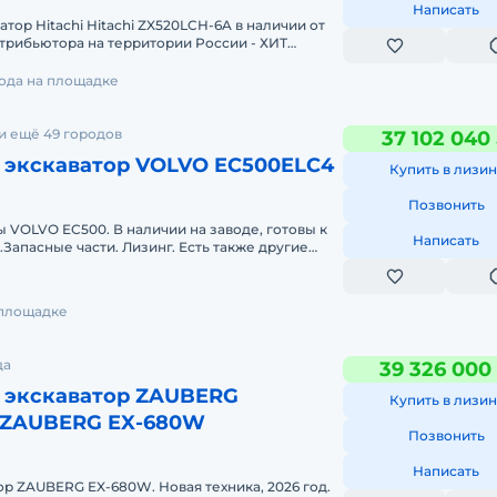
Написать
тoр Hitachi Hitachi ZX520LCH-6A в наличии от
тpибьютopa на теppитopии Pocсии - ХИТ
а за 37 млн. Цена по прай
года на площадке
и ещё 49 городов
37 102 040
 экскаватор VOLVO EC500ELC4
Купить в лизин
Позвонить
 VOLVO EC500. В наличии на заводе, готовы к
Написать
.Запасные части. Лизинг. Есть также другие
ти к отправке.
 площадке
да
39 326 000
 экскаватор ZAUBERG
Купить в лизин
 ZAUBERG EX-680W
Позвонить
Написать
р ZAUBERG EX-680W. Новая техника, 2026 год.