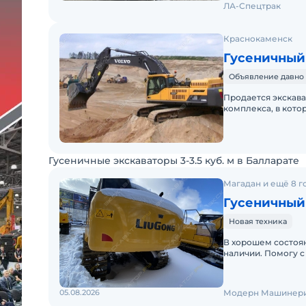
ЛА-Спецтрак
Краснокаменск
Гусеничный
Объявление давно 
Продается экскава
комплекса, в кото
данный экскаватор
Гусеничные экскаваторы 3-3.5 куб. м в Балларате
Магадан и ещё 8 г
Гусеничный
Новая техника
В хорошем состоян
наличии. Помогу с
вложений. Готова 
05.08.2026
Модерн Машинери