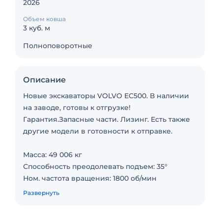
2026
Объем ковша
3 куб. м
Полноповоротные
Описание
Новые экскаваторы VOLVO EC500. В наличии
на заводе, готовы к отгрузке!
Гарантия.Запасные части. Лизинг. Есть также
другие модели в готовности к отправке.
Масса: 49 006 кг
Способность преодолевать подъем: 35°
Ном. частота вращения: 1800 об/мин
Скорость движения: 3.2/5.2 км/ч
Развернуть
Гидробак: 270 л
Тип двигателя: Дизельный