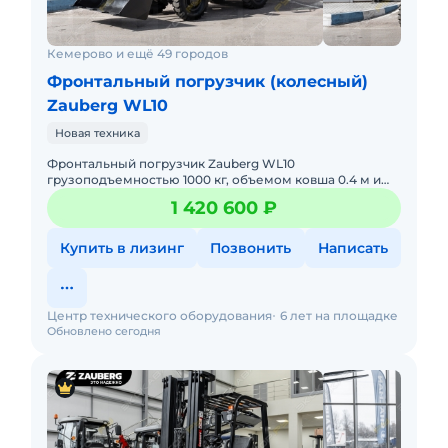
Кемерово и ещё 49 городов
Фронтальный погрузчик (колесный)
Zauberg WL10
Новая техника
Фронтальный погрузчик Zauberg WL10
грузоподъемностью 1000 кг, объемом ковша 0.4 м и
массой 2300 кг. В наличии на складах РФ.
1 420 600 ₽
Действующее ЭПСМ, все налоги и
Купить в лизинг
Позвонить
Написать
Центр технического оборудования
6 лет на площадке
Обновлено сегодня