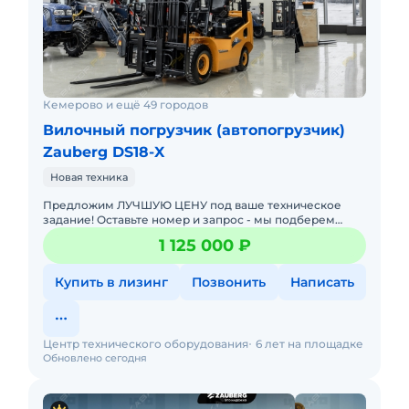
Кемерово и ещё 49 городов
Вилочный погрузчик (автопогрузчик)
Zauberg DS18-X
Новая техника
Предложим ЛУЧШУЮ ЦЕНУ под ваше техническое
задание! Оставьте номер и запрос - мы подберем
модель со СКИДКОЙ. В наличии на складах новые
1 125 000 ₽
вилочные погрузчики
Купить в лизинг
Позвонить
Написать
Центр технического оборудования
6 лет на площадке
Обновлено сегодня