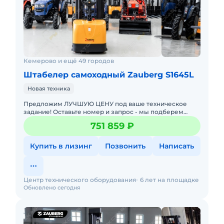
Кемерово и ещё 49 городов
Штабелер самоходный Zauberg S1645L
Новая техника
Предложим ЛУЧШУЮ ЦЕНУ под ваше техническое
задание! Оставьте номер и запрос - мы подберем
модель со СКИДКОЙ. В наличии на складах новые
751 859 ₽
штабелеры с официал
Купить в лизинг
Позвонить
Написать
Центр технического оборудования
6 лет на площадке
Обновлено сегодня