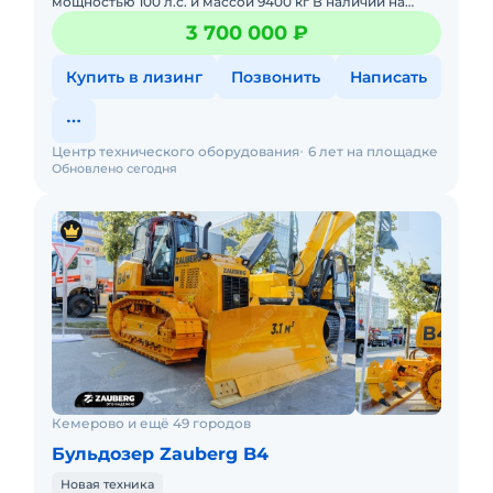
мощностью 100 л.с. и массой 9400 кг В наличии на
складах РФ. Действующее ЭПСМ, все налоги и сборы
3 700 000 ₽
уплачены
Купить в лизинг
Позвонить
Написать
Центр технического оборудования
6 лет на площадке
Обновлено сегодня
Кемерово и ещё 49 городов
Бульдозер Zauberg B4
Новая техника