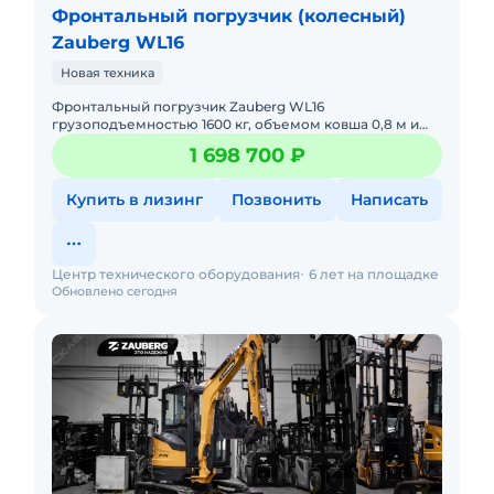
Фронтальный погрузчик (колесный)
Zauberg WL16
Новая техника
Фронтальный погрузчик Zauberg WL16
грузоподъемностью 1600 кг, объемом ковша 0,8 м и
массой 3800 кг. В наличии на складах РФ.
1 698 700 ₽
Действующее ЭПСМ, все налоги и
Купить в лизинг
Позвонить
Написать
Центр технического оборудования
6 лет на площадке
Обновлено сегодня