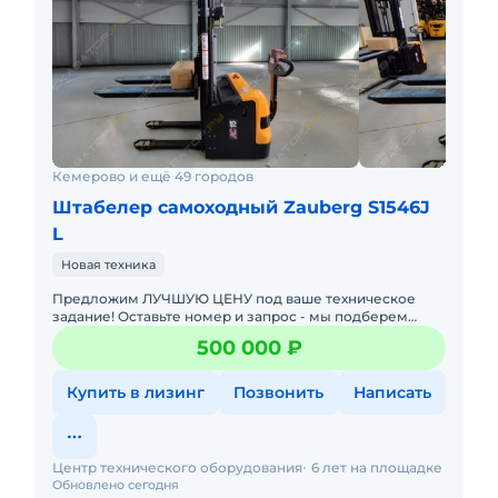
Кемерово и ещё 49 городов
Штабелер самоходный Zauberg S1546J
L
Новая техника
Предложим ЛУЧШУЮ ЦЕНУ под ваше техническое
задание! Оставьте номер и запрос - мы подберем
модель со СКИДКОЙ. В наличии на складах новые
500 000 ₽
штабелеры с официал
Купить в лизинг
Позвонить
Написать
Центр технического оборудования
6 лет на площадке
Обновлено сегодня