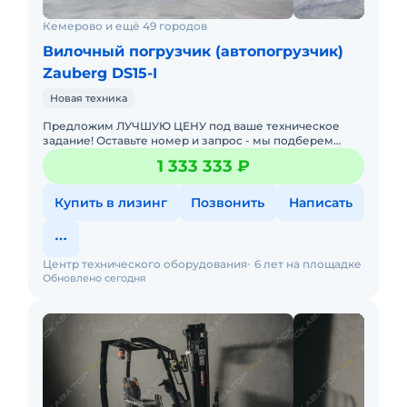
Кемерово и ещё 49 городов
Вилочный погрузчик (автопогрузчик)
Zauberg DS15-I
Новая техника
Предложим ЛУЧШУЮ ЦЕНУ под ваше техническое
задание! Оставьте номер и запрос - мы подберем
модель со СКИДКОЙ. В наличии на складах новые
1 333 333 ₽
вилочные погрузчики
Купить в лизинг
Позвонить
Написать
Центр технического оборудования
6 лет на площадке
Обновлено сегодня