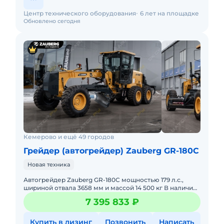
Центр технического оборудования
6 лет на площадке
Обновлено сегодня
Кемерово и ещё 49 городов
Грейдер (автогрейдер) Zauberg GR-180C
Новая техника
Автогрейдер Zauberg GR-180C мощностью 179 л.с.,
шириной отвала 3658 мм и массой 14 500 кг В наличии
на складах РФ. Действующее ЭПСМ, все налоги и
7 395 833 ₽
сборы упла
Купить в лизинг
Позвонить
Написать