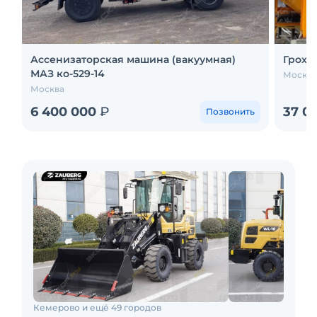
Ассенизаторская машина (вакуумная)
Грохот
МАЗ ко-529-14
Москва
Москва
6 400 000
₽
37 0
Позвонить
Кемерово и ещё 49 городов