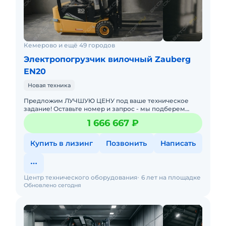
Кемерово и ещё 49 городов
Электропогрузчик вилочный Zauberg
EN20
Новая техника
Предложим ЛУЧШУЮ ЦЕНУ под ваше техническое
задание! Оставьте номер и запрос - мы подберем
модель со СКИДКОЙ. В наличии на складах новые
1 666 667 ₽
вилочные погрузчики
Купить в лизинг
Позвонить
Написать
Центр технического оборудования
6 лет на площадке
Обновлено сегодня