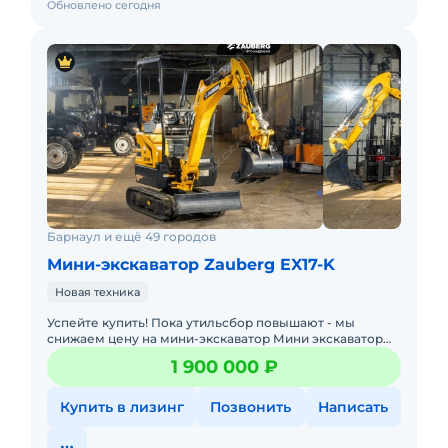
Обновлено сегодня
Барнаул и ещё 49 городов
Мини-экскаватор Zauberg EX17-K
Новая техника
Успейте купить! Пока утильсбор повышают - мы
снижаем цену на мини-экскаватор Мини экскаватор
Zauberg EX-17K объемом ковша 0,04 м, массой 1 800 кг
1 900 000 ₽
и глубино
Купить в лизинг
Позвонить
Написать