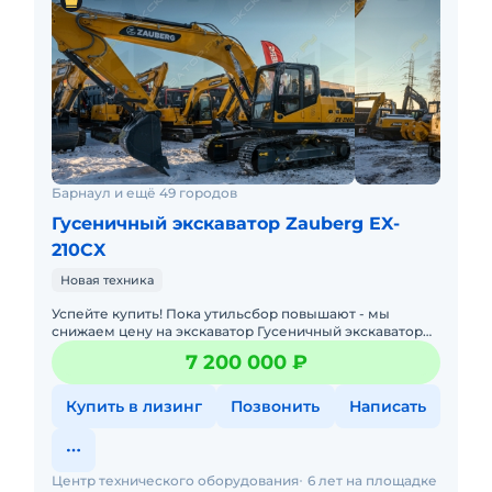
Барнаул и ещё 49 городов
Гусеничный экскаватор Zauberg EX-
210CX
Новая техника
Успейте купить! Пока утильсбор повышают - мы
снижаем цену на экскаватор Гусеничный экскаватор
Zauberg EX-210CX габаритный, объемом ковша 0.9 м,
7 200 000 ₽
массой 20
Купить в лизинг
Позвонить
Написать
Центр технического оборудования
6 лет на площадке