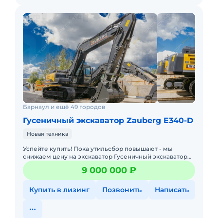
Барнаул и ещё 49 городов
Гусеничный экскаватор Zauberg E340-D
Новая техника
Успейте купить! Пока утильсбор повышают - мы
снижаем цену на экскаватор Гусеничный экскаватор
Zauberg E340-D негабаритный, объемом ковша 1.5 м и
9 000 000 ₽
массой 32
Купить в лизинг
Позвонить
Написать