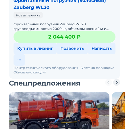
Фронтальный погрузчик (колесный)
Zauberg WL20
Новая техника
Фронтальный погрузчик Zauberg WL20
грузоподъемностью 2000 кг, объемом ковша 1 м и
массой 5200 кг. В наличии на складах РФ.
2 044 400 ₽
Действующее ЭПСМ, все налоги и сб
Купить в лизинг
Позвонить
Написать
Центр технического оборудования
6 лет на площадке
Обновлено сегодня
Спецпредложения