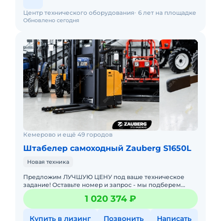
Центр технического оборудования
6 лет на площадке
Обновлено сегодня
Кемерово и ещё 49 городов
Штабелер самоходный Zauberg S1650L
Новая техника
Предложим ЛУЧШУЮ ЦЕНУ под ваше техническое
задание! Оставьте номер и запрос - мы подберем
модель со СКИДКОЙ. В наличии на складах новые
1 020 374 ₽
штабелеры с официал
Купить в лизинг
Позвонить
Написать