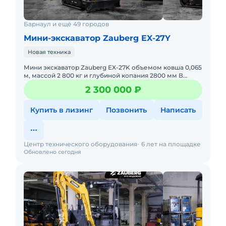
Барнаул и ещё 49 городов
Мини-экскаватор Zauberg EX-27Y
Новая техника
Мини экскаватор Zauberg EX-27K объемом ковша 0,065
м, массой 2 800 кг и глубиной копания 2800 мм В
наличии на складах РФ. Действующее ЭПСМ, все
2 300 000 ₽
налоги и сбо
Купить в лизинг
Позвонить
Написать
Центр технического оборудования
6 лет на площадке
Обновлено сегодня