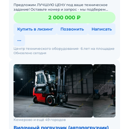
Предложим ЛУЧШУЮ ЦЕНУ под ваше техническое
задание! Оставьте номер и запрос - мы подберем
модель со СКИДКОЙ. В наличии на складах новые
2 000 000 ₽
вилочные погрузчики
Купить в лизинг
Позвонить
Написать
Центр технического оборудования
6 лет на площадке
Обновлено сегодня
Кемерово и ещё 49 городов
Вилочный погрузчик (автопогрузчик)