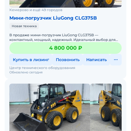
Кемерово и ещё 49 городов
Мини-погрузчик LiuGong CLG375B
Новая техника
В продаже мини-погрузчик LiuGong CLG375B —
компактный, мощный, надежный. Идеальный выбор для
работы на стройке, в коммунальном хозяйстве, на складах
4 800 000 ₽
и фермах. Л
Купить в лизинг
Позвонить
Написать
Центр технического оборудования
Обновлено сегодня