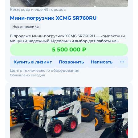
Кемерово и ещё 49 городов
Мини-погрузчик XCMG SR760RU
Новая техника
В продаже мини-погрузчик XCMG SR760RU — компактный,
мощный, надежный. Идеальный выбор для работы на
стройке, в коммунальном хозяйстве, на складах и фермах.
5 500 000 ₽
XCMG
Купить в лизинг
Позвонить
Написать
Центр технического оборудования
Обновлено сегодня