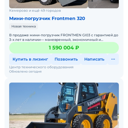
мини погрузчик jcb, мини погрузчик liugong,
китайский мини погрузчик
Кемерово и ещё 49 городов
Мини-погрузчик Frontmen 320
Новая техника
В продаже мини-погрузчик FRONTMEN GI03 с гарантией до
3-х лет в наличии— маневренный, экономичный и
выносливый. Идеальный помощник для задач любой
1 590 004 ₽
сложности на
Купить в лизинг
Позвонить
Написать
Центр технического оборудования
Обновлено сегодня