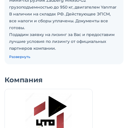
Мини-погрузчик Zauberg MN950-G2
грузоподъемностью до 950 кг, двигателем Yanmar
В наличии на складах РФ. Действующее ЭПСМ,
все налоги и сборы уплачены. Документы все
готовы.
Подадим заявку на лизинг за Вас и предоставим
лучшие условия по лизингу от официальных
партнеров компании.
Звоните или оставляйте свой номер для
Развернуть
консультации.
Характеристики мини погрузчика Зауберг MN950-
G2
Компания
Модель доступна на рычагах или джойстиках
Грузоподъемность: 950 кг
Объем ковша: 0.47 м
Высота выгрузки: 2 266 мм
Двигатель: Yanmar
Дорожный просвет: 210 мм
Эксплуатационная масса: 3 240 кг