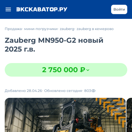
Войти
Продажа
мини-погрузчики
zauberg
zauberg в кемерово
Zauberg MN950-G2 новый
2025 г.в.
2 750 000 ₽
Добавлено 28.04.26
Обновлено сегодня
803