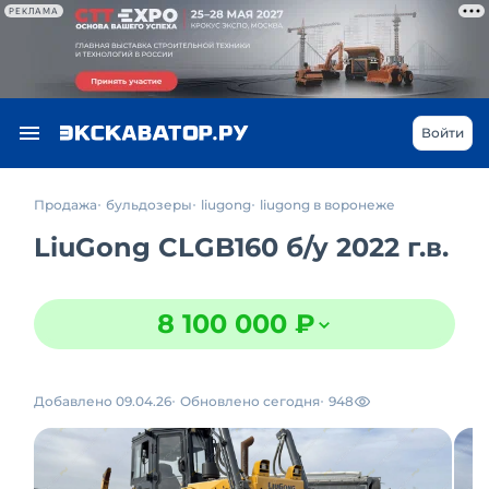
РЕКЛАМА
Войти
Продажа
бульдозеры
liugong
liugong в воронеже
LiuGong CLGB160
б/у
2022 г.в.
8 100 000 ₽
Добавлено 09.04.26
Обновлено сегодня
948