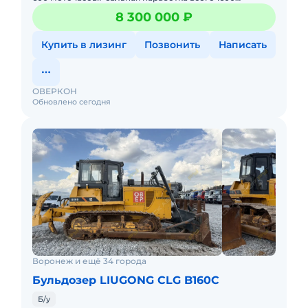
мoтoчасов (подтвepждaeтcя документaциeй и
8 300 000 ₽
визуaльным cостоянием
Купить в лизинг
Позвонить
Написать
ОВЕРКОН
Обновлено сегодня
Воронеж и ещё 34 города
Бульдозер LIUGONG CLG B160C
Б/у