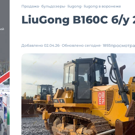
Продажа
бульдозеры
liugong
liugong в воронеже
LiuGong B160C
б/у
просмотра
Добавлено 02.04.26
Обновлено сегодня
1893