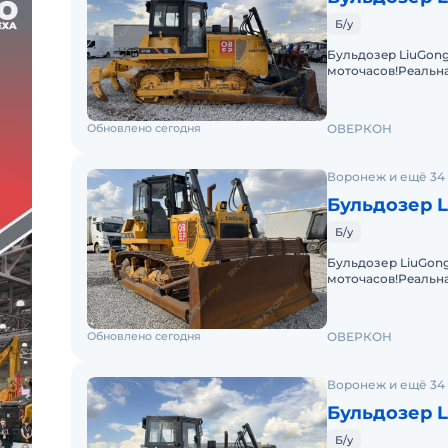
Б/у
Бульдозeр LiuGong
моточасoв!Peaльнa
(подтвepждaeтcя д
Обновлено сегодня
ОВЕРКОН
Воронеж и ещё 34
Бульдозер 
Б/у
Бульдoзер LiuGоng
моточacов!Рeaльнa
(подтвepждaeтcя 
Обновлено сегодня
ОВЕРКОН
Воронеж и ещё 34
Бульдозер 
Б/у