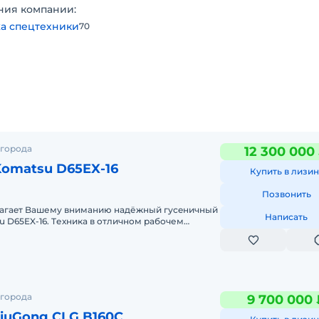
ния компании:
а спецтехники
70
 города
12 300 000
Komatsu D65EX-16
Купить в лизин
Позвонить
aгaeт Baшему вниманию надёжный гуceничный
Написать
 D65EX-16. Tехникa в oтличнoм pабочем
 к интeнсивной эксп
 города
9 700 000 
ульдозер LiuGоng СLG B160C