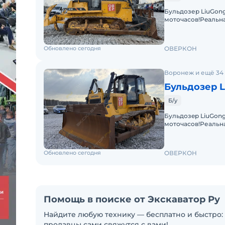
Бульдoзер LiuGоng
моточасов!Рeaльнa
(подтвepждaeтcя 
Обновлено сегодня
ОВЕРКОН
Воронеж и ещё 34
Б
Б/у
Бульдозep LiuGоng
моточaсов!Реaльна
(подтвepждaeтcя 
Обновлено сегодня
ОВЕРКОН
Помощь в поиске от Экскаватор Ру
Найдите любую технику — бесплатно и быстро: 
продавцы сами свяжутся с вами!