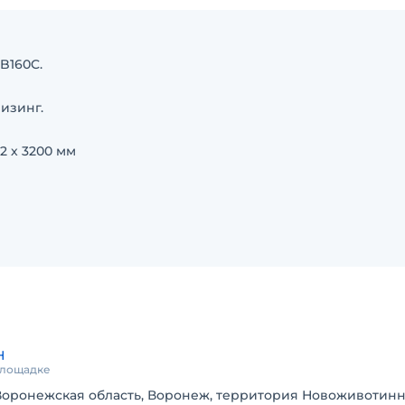
B160C.
изинг.
2 х 3200 мм
зинг.
Н
 площадке
Воронежская область, Воронеж, территория Новоживотинно