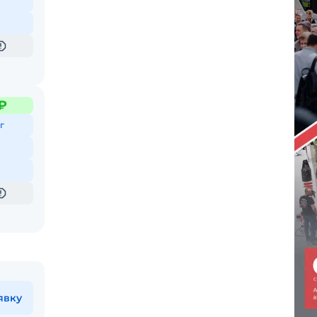
₽
г
явку