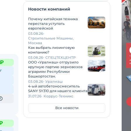
Новости компаний
Почему китайская техника
перестала уступать
европейской
03.08.26
Строительные Машины,
Москва
Как выбрать лизинговую
компанию?
03.08.26
СПЕЦТЕХЦЕНТР
 ₽
ООО «Уралмаш» отгрузило
крупную партию зерновозов
г
аграриям Республики
Башкортостан.
03.08.26
Уралмаш
4-ый автобетоносмеситель
SANY SY310 для нашего клиента
31.07.26
Коррус-Техникс
Все новости
₽