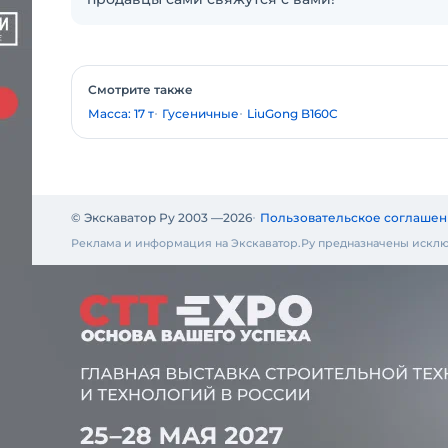
Смотрите также
Масса: 17 т
Гусеничные
LiuGong B160C
© Экскаватор Ру 2003 —
2026
Пользовательское соглашен
Реклама и информация на Экскаватор.Ру предназначены исклю