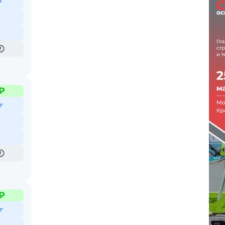
г
₽
г
₽
г