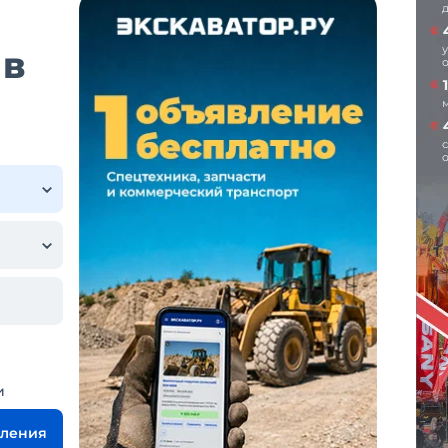
 в
и
вления