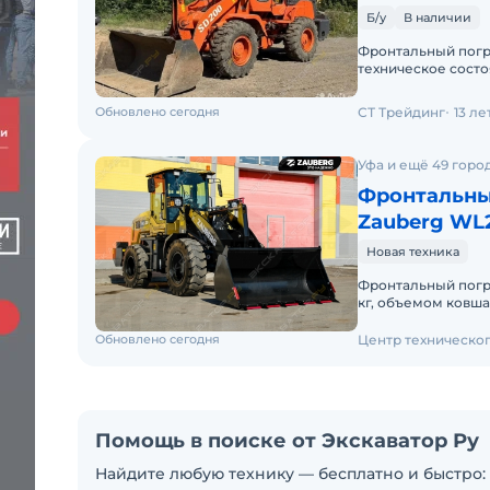
Б/у
В наличии
Фронтальный погр
техническое состо
дополнительно уст
Обновлено сегодня
СТ Трейдинг
13 л
Уфа и ещё 49 горо
Фронтальны
Zauberg WL
Новая техника
Фронтальный погр
кг, объемом ковша 1 м и массой
Действующее ЭПСМ
Обновлено сегодня
Центр техническо
Помощь в поиске от Экскаватор Ру
Найдите любую технику — бесплатно и быстро: 