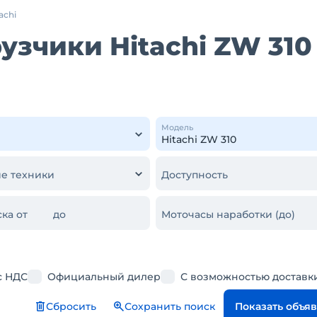
achi
зчики Hitachi ZW 310
Модель
е техники
Доступность
ка от
до
Моточасы наработки (до)
с НДС
Официальный дилер
С возможностью доставк
Сбросить
Сохранить поиск
Показать объя