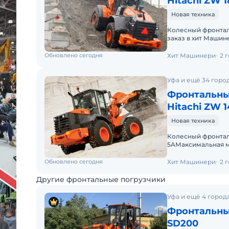
Hitachi ZW 1
Новая техника
Колесный фронтал
заказ в хит Машин
172Эксплуатационн
Обновлено сегодня
Хит Машинери
2 
Уфа и ещё 34 горо
Фронтальны
Hitachi ZW 1
Новая техника
Колесный фронталь
5AМаксимальная мо
масса 10 240 кгЕмк
Обновлено сегодня
Хит Машинери
2 
Другие фронтальные погрузчики
Уфа и ещё 4 город
Фронтальны
SD200