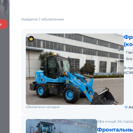
Найдено 1 объявление
Фр
(к
Гар
Все
В пp
ХС91
двиг
2)Гp
Обновлено сегодня
Аз
Уфа и ещё 34 горо
Фронтальны