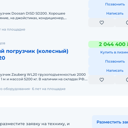
Позвонить
узчик Doosan DISD SD200. Хорошее
Написать
яние, на джойстиках, кондиционер,
ановлен подогреватель в кабину.Цена с НДС,
ет на площадке
дов
2 044 400 
й погрузчик (колесный)
Купить в лизин
20
Позвонить
Написать
узчик Zauberg WL20 грузоподъемностью 2000
 5200 кг. В наличии на складах РФ.
, все налоги и сб
го оборудования
6 лет на площадке
Разместить за
разместите заявку на технику, и