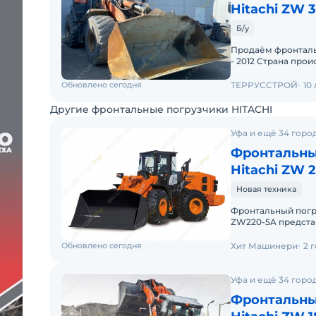
Hitachi ZW 3
Б/у
Продаём фронталь
- 2012 Страна про
ковша - 7м3 Экспл
Обновлено сегодня
ТЕРРУССТРОЙ
10
Другие фронтальные погрузчики HITACHI
Уфа и ещё 34 горо
Фронтальны
Hitachi ZW 
Новая техника
Фронтальный погр
ZW220-5A предста
серии ZW от Hitac
Обновлено сегодня
Хит Машинери
2 
Уфа и ещё 34 горо
Фронтальны