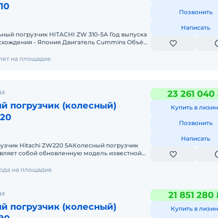
10
Позвонить
Написать
ный погрузчик HITACHI ZW 310-5A Год выпуска
исхождения - Япония Двигатель Cummins Объём
уатационная масса
 лет на площадке
да
23 261 040
й погрузчик (колесный)
Купить в лизин
220
Позвонить
Написать
узчик Hitachi ZW220 5AКолесный погрузчик
вляет собой обновленную модель известной
hi. Характеристики машины, и
года на площадке
да
21 851 280
й погрузчик (колесный)
Купить в лизин