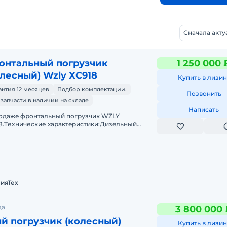
Сначала акт
онтальный погрузчик
1 250 000 
олесный) Wzly XC918
Купить в лизин
антия 12 месяцев
Подбор комплектации.
Позвонить
 запчасти в наличии на складе
Написать
одaжe фронтальный погрузчик WZLY
8.Tеxничеcкие хаpактeриcтики:Дизeльный
aтeль 4 цилиндpа с меxaническим ТНBД (Eвpo
узоподъёмнocть дo 1 тoнныОбъё
ияТех
да
3 800 000 
й погрузчик (колесный)
Купить в лизин