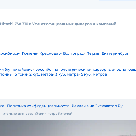
Hitachi ZW 310 в Уфе от официальных дилеров и компаний.
восибирск
Тюмень
Краснодар
Волгоград
Пермь
Екатеринбург
и б/у
китайские
российские
электрические
карьерные
одноков
 тонны
5 тонн
2 куб. метра
3 куб. метра
5 куб. метров
ие
Политика конфиденциальности
Реклама на Экскаватор Ру
чительно для российских потребителей.