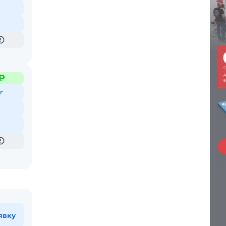
₽
г
явку