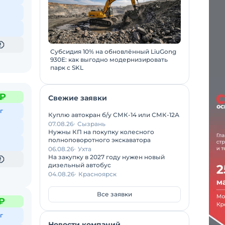
Субсидия 10% на обновлённый LiuGong
930E: как выгодно модернизировать
парк с SKL
 ₽
Свежие заявки
г
Куплю автокран б/у СМК-14 или СМК-12А
07.08.26
Сызрань
Нужны КП на покупку колесного
полноповоротного экскаватора
06.08.26
Ухта
На закупку в 2027 году нужен новый
дизельный автобус
04.08.26
Красноярск
Все заявки
 ₽
г
Новости компаний