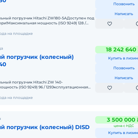
80
Позвонить
Написать
ьный погрузчик Hitachi ZW180-5AДоступен под
ери!Максимальная мощность (ISO 9249) 128 /
ая масса 19 000 кгЕмкос
года на площадке
да
18 242 640
й погрузчик (колесный)
Купить в лизин
40
Позвонить
Написать
ный погрузчик Hitachi ZW 140-
щность (ISO 9249) 96 / 129Эксплуатационная
ость ковша «с шапкой» (I
года на площадке
а
3 500 000 
цена с НДС
й погрузчик (колесный) DISD
Купить в лизин