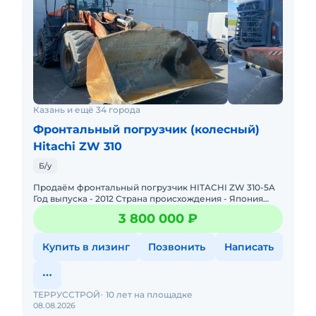
Казань и ещё 34 города
Фронтальный погрузчик (колесный)
Hitachi ZW 310
Б/у
Продаём фронтальный погрузчик HITACHI ZW 310-5A
Год выпуска - 2012 Страна происхождения - Япония
Двигатель Cummins Объём ковша - 7м3
3 800 000 ₽
Эксплуатационная масса
Купить в лизинг
Позвонить
Написать
ТЕРРУССТРОЙ
10 лет на площадке
08.08.2026