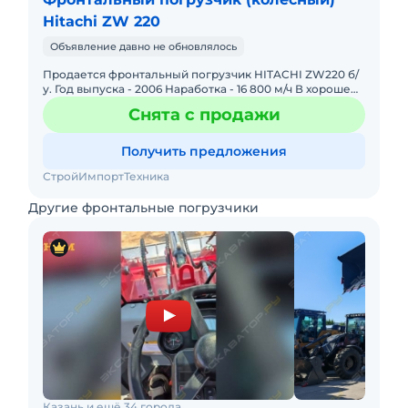
Hitachi ZW 220
Объявление давно не обновлялось
Продается фронтальный погрузчик HITACHI ZW220 б/
у. Год выпуска - 2006 Наработка - 16 800 м/ч В хорошем
состоянии! Все работает! Установлен предпусковой
Снята с продажи
подогрев
Получить предложения
СтройИмпортТехника
Другие фронтальные погрузчики
Казань и ещё 34 города