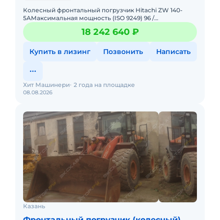
Колесный фронтальный погрузчик Hitachi ZW 140-
5AМаксимальная мощность (ISO 9249) 96 /
129Эксплуатационная масса 10 240 кгЕмкость ковша «с
18 242 640 ₽
шапкой» (I
Купить в лизинг
Позвонить
Написать
Хит Машинери
2 года на площадке
08.08.2026
Казань
Фронтальный погрузчик (колесный)