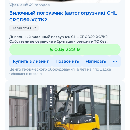
Уфа и ещё 49 городов
Вилочный погрузчик (автопогрузчик) CHL
CPCD50-XC7K2
Новая техника
Дизельный вилочный погрузчик CHL CPCD50-XC7K2
Собственные сервисные бригады – ремонт и ТО без
простоев. Гарантия 12 месяцев + постгарантийное
5 035 222 ₽
обслуживание.
Купить в лизинг
Позвонить
Написать
Центр технического оборудования
6 лет на площадке
Обновлено сегодня