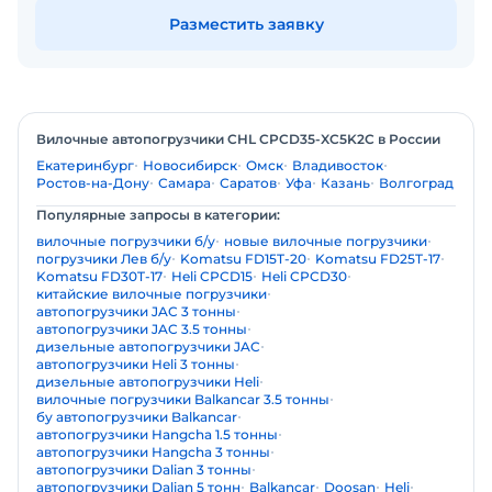
Разместить заявку
Вилочные автопогрузчики CHL CPCD35-XC5K2C в России
Екатеринбург
Новосибирск
Омск
Владивосток
Ростов-на-Дону
Самара
Саратов
Уфа
Казань
Волгоград
Популярные запросы в категории:
вилочные погрузчики б/у
новые вилочные погрузчики
погрузчики Лев б/у
Komatsu FD15T-20
Komatsu FD25T-17
Komatsu FD30T-17
Heli CPCD15
Heli CPCD30
китайские вилочные погрузчики
автопогрузчики JAC 3 тонны
автопогрузчики JAC 3.5 тонны
дизельные автопогрузчики JAC
автопогрузчики Heli 3 тонны
дизельные автопогрузчики Heli
вилочные погрузчики Balkancar 3.5 тонны
бу автопогрузчики Balkancar
автопогрузчики Hangcha 1.5 тонны
автопогрузчики Hangcha 3 тонны
автопогрузчики Dalian 3 тонны
автопогрузчики Dalian 5 тонн
Balkancar
Doosan
Heli