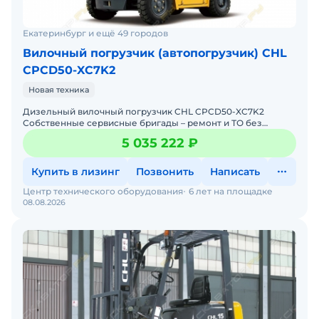
Екатеринбург и ещё 49 городов
Вилочный погрузчик (автопогрузчик) CHL
CPCD50-XC7K2
Новая техника
Дизельный вилочный погрузчик CHL CPCD50-XC7K2
Собственные сервисные бригады – ремонт и ТО без
простоев. Гарантия 12 месяцев + постгарантийное
5 035 222 ₽
обслуживание.
Купить в лизинг
Позвонить
Написать
Центр технического оборудования
6 лет на площадке
08.08.2026