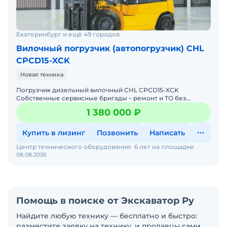
Екатеринбург и ещё 49 городов
Вилочный погрузчик (автопогрузчик) CHL
CPCD15-XCK
Новая техника
Погрузчик дизельный вилочный CHL CPCD15-XCK
Собственные сервисные бригады – ремонт и ТО без
простоев. Гарантия 12 месяцев + постгарантийное
1 380 000 ₽
обслуживание. Бо
Купить в лизинг
Позвонить
Написать
Центр технического оборудования
6 лет на площадке
08.08.2026
Помощь в поиске от Экскаватор Ру
Найдите любую технику — бесплатно и быстро:
разместите заявку на технику, и продавцы сами