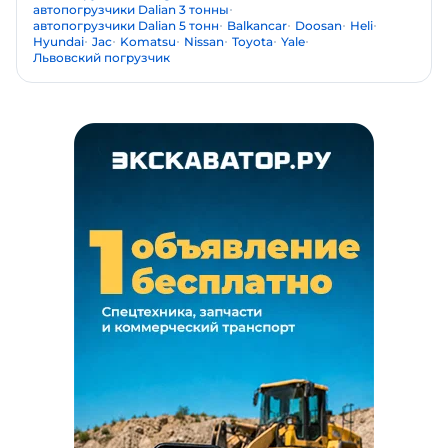
автопогрузчики Dalian 3 тонны
автопогрузчики Dalian 5 тонн
Balkancar
Doosan
Heli
Hyundai
Jac
Komatsu
Nissan
Toyota
Yale
Львовский погрузчик