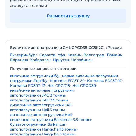
свяжутся с вами!
Разместить заявку
Вилочные автопогрузчики CHL CPCD35-XC5K2C в России
Екатеринбург
Саратов
Уфа
Казань
Волгоград
Тюмень
Воронеж
Хабаровск
Иркутск
Челябинск
Популярные запросы в категории:
вилочные погрузчики б/у
новые вилочные погрузчики
погрузчики Лев б/у
Komatsu FD15T-20
Komatsu FD25T-17
Komatsu FD30T-17
Heli CPCD15
Heli CPCD30
китайские вилочные погрузчики
автопогрузчики JAC 3 тонны
автопогрузчики JAC 3.5 тонны
дизельные автопогрузчики JAC
автопогрузчики Heli 3 тонны
дизельные автопогрузчики Heli
вилочные погрузчики Balkancar 3.5 тонны
бу автопогрузчики Balkancar
автопогрузчики Hangcha 1.5 тонны
автопогрузчики Hangcha 3 тонны