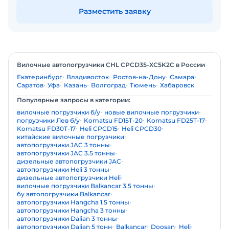
Разместить заявку
Вилочные автопогрузчики CHL CPCD35-XC5K2C в России
Екатеринбург
Владивосток
Ростов-на-Дону
Самара
Саратов
Уфа
Казань
Волгоград
Тюмень
Хабаровск
Популярные запросы в категории:
вилочные погрузчики б/у
новые вилочные погрузчики
погрузчики Лев б/у
Komatsu FD15T-20
Komatsu FD25T-17
Komatsu FD30T-17
Heli CPCD15
Heli CPCD30
китайские вилочные погрузчики
автопогрузчики JAC 3 тонны
автопогрузчики JAC 3.5 тонны
дизельные автопогрузчики JAC
автопогрузчики Heli 3 тонны
дизельные автопогрузчики Heli
вилочные погрузчики Balkancar 3.5 тонны
бу автопогрузчики Balkancar
автопогрузчики Hangcha 1.5 тонны
автопогрузчики Hangcha 3 тонны
автопогрузчики Dalian 3 тонны
автопогрузчики Dalian 5 тонн
Balkancar
Doosan
Heli