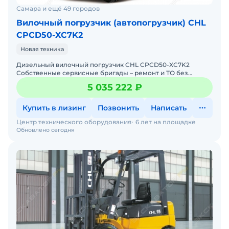
Самара и ещё 49 городов
Вилочный погрузчик (автопогрузчик) CHL
CPCD50-XC7K2
Новая техника
Дизельный вилочный погрузчик CHL CPCD50-XC7K2
Собственные сервисные бригады – ремонт и ТО без
простоев. Гарантия 12 месяцев + постгарантийное
5 035 222 ₽
обслуживание.
Купить в лизинг
Позвонить
Написать
Центр технического оборудования
6 лет на площадке
Обновлено сегодня