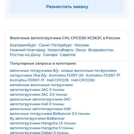
Разместить заявку
Вилочные автопогрузчики CHL CPCD35-XC5K2C в России
Екатеринбург
Санкт-Петербург
Москва
Нижний Новгород
Новосибирск
Омск
Владивосток
Ростов-на-Дону
Самара
Саратов
Популярные запросы в категории:
вилочные погрузчики б/у
новые вилочные погрузчики
погрузчики Лев б/у
Komatsu FD15T-20
Komatsu FD25T-17
Komatsu FD30T-17
Heli CPCD15
Heli CPCD30
китайские вилочные погрузчики
автопогрузчики JAC 3 тонны
автопогрузчики JAC 3.5 тонны
дизельные автопогрузчики JAC
автопогрузчики Heli 3 тонны
дизельные автопогрузчики Heli
вилочные погрузчики Balkancar 3.5 тонны
бу автопогрузчики Balkancar
автопогрузчики Hangcha 1.5 тонны
автопогрузчики Hangcha 3 тонны
автопогрузчики Dalian 3 тонны