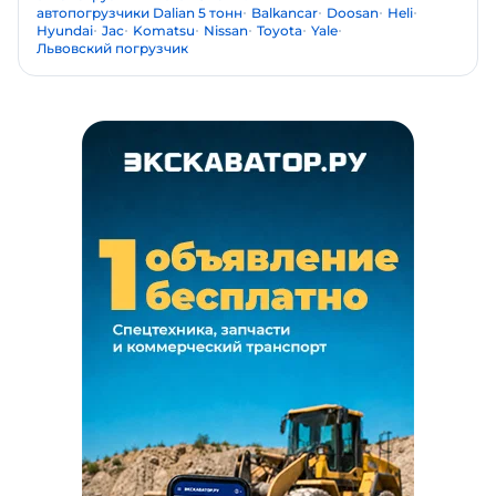
автопогрузчики Dalian 5 тонн
Balkancar
Doosan
Heli
Hyundai
Jac
Komatsu
Nissan
Toyota
Yale
Львовский погрузчик