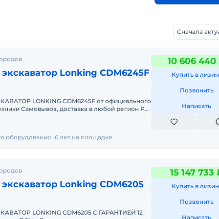
Сначала акт
городов
10 606 440
 экскаватор Lonking CDM6245F
Купить в лизин
Позвонить
АВАТОР LONKING CDM6245F от официального
Написать
 любой регион РФ
Гарантия, сервис и обслуживание Д
го оборудования
6 лет на площадке
городов
15 147 733 
 экскаватор Lonking CDM6205
Купить в лизин
Позвонить
АВАТОР LONKING CDM6205 С ГАРАНТИЕЙ 12
Написать