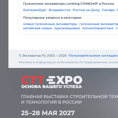
Гусеничные экскаваторы Lonking CDM6245F в России
Екатеринбург
Владивосток
Ростов-на-Дону
Самара
Популярные запросы в категории:
новые гусеничные экскаваторы
гусеничные экскавато
китайские новые
одноковшовые
полноповоротные
г
© Экскаватор Ру 2003 —
2026
Пользовательское соглашен
Реклама и информация на Экскаватор.Ру предназначены исклю