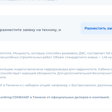
Разместить за
разместите заявку на технику, и
mmins. Мощность, которую способен развивать ДВС, составляет 145 
масштабных строительных работ. Объём стандартного ковша — 1,45 куб
ектацию модели включена гидроразводка для гидромолота. Кабина 
способствует хорошей обзорности. Для дополнительной безопаснос
кла.
5F в Тюмени и с набором опций: например, с быстросъёмом, различ
 Lonking CDM6245F в Тюмени от официальных дилеров и компаний.