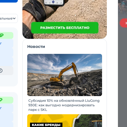
уальные
 ₽
г
Новости
₽
Субсидия 10% на обновлённый LiuGong
930E: как выгодно модернизировать
г
парк с SKL