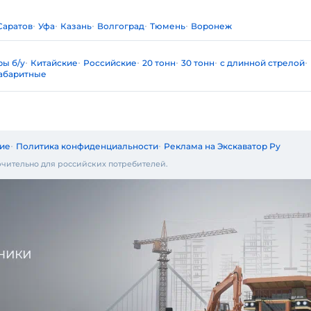
Саратов
Уфа
Казань
Волгоград
Тюмень
Воронеж
ры б/у
Китайские
Российские
20 тонн
30 тонн
с длинной стрелой
абаритные
ие
Политика конфиденциальности
Реклама на Экскаватор Ру
чительно для российских потребителей.