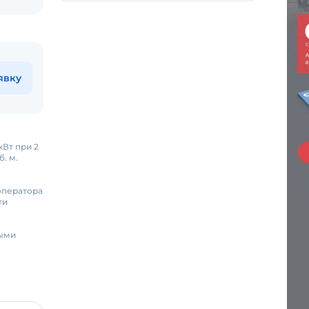
явку
кВт при 2
. м.
оператора
ти
ными