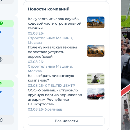
Новости компаний
Как увеличить срок службы
 ₽
ходовой части строительной
техники
г
05.08.26
Строительные Машины,
Москва
Почему китайская техника
перестала уступать
европейской
03.08.26
Строительные Машины,
Москва
Как выбрать лизинговую
компанию?
₽
03.08.26
СПЕЦТЕХЦЕНТР
ООО «Уралмаш» отгрузило
г
крупную партию зерновозов
аграриям Республики
Башкортостан.
03.08.26
Уралмаш
Все новости