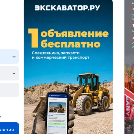
и
вления