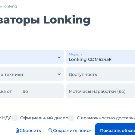
ы
lonking
ваторы Lonking
Модель
е техники
Доступность
ка от
до
Моточасы наработки (до)
с НДС
Официальный дилер
С возможностью доставк
Сбросить
Сохранить поиск
Показать объя