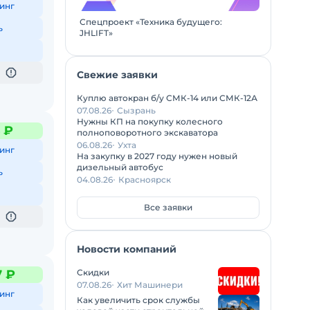
инг
Спецпроект «Техника будущего:
ь
JHLIFT»
Свежие заявки
Куплю автокран б/у СМК-14 или СМК-12А
07.08.26
Сызрань
Нужны КП на покупку колесного
6 ₽
полноповоротного экскаватора
06.08.26
Ухта
инг
На закупку в 2027 году нужен новый
дизельный автобус
ь
04.08.26
Красноярск
Все заявки
Новости компаний
Скидки
7 ₽
07.08.26
Хит Машинери
инг
Как увеличить срок службы