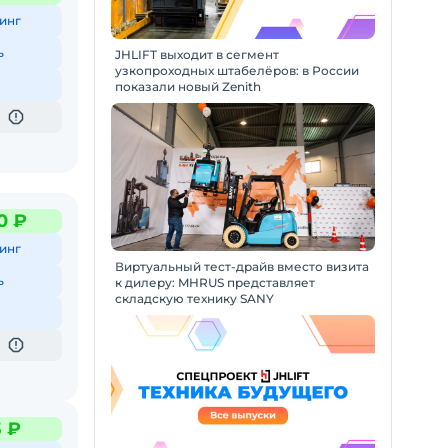
инг
ь
JHLIFT выходит в сегмент
узкопроходных штабелёров: в России
показали новый Zenith
0 ₽
инг
Виртуальный тест-драйв вместо визита
ь
к дилеру: MHRUS представляет
складскую технику SANY
3 ₽