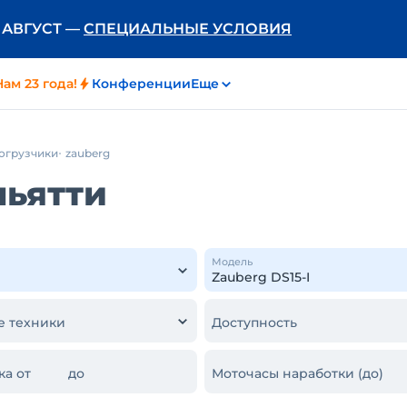
Ь АВГУСТ —
СПЕЦИАЛЬНЫЕ УСЛОВИЯ
Нам 23 года!
Конференции
Еще
огрузчики
zauberg
льятти
Модель
е техники
Доступность
ка от
до
Моточасы наработки (до)