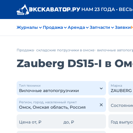
НАМ 23 ГОДА • ВЕС
Журналы
Продажа
Аренда
Запчасти
Заявки
Продажа
складские погрузчики в омске
вилочные автопог
Zauberg DS15-I в О
Тип техники
Марка
Регион, город, населенный пункт
Состояни
Цена от, ₽
до, ₽
Год выпус