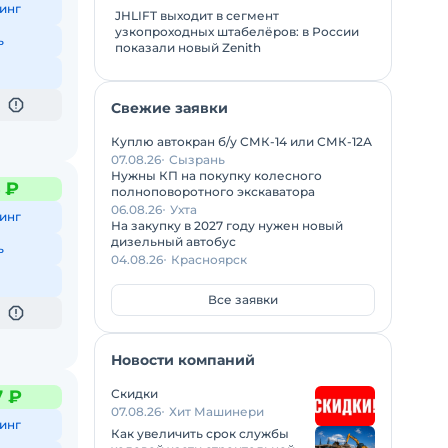
инг
JHLIFT выходит в сегмент
узкопроходных штабелёров: в России
ь
показали новый Zenith
Свежие заявки
Куплю автокран б/у СМК-14 или СМК-12А
07.08.26
Сызрань
Нужны КП на покупку колесного
6 ₽
полноповоротного экскаватора
06.08.26
Ухта
инг
На закупку в 2027 году нужен новый
дизельный автобус
ь
04.08.26
Красноярск
Все заявки
Новости компаний
Скидки
7 ₽
07.08.26
Хит Машинери
инг
Как увеличить срок службы