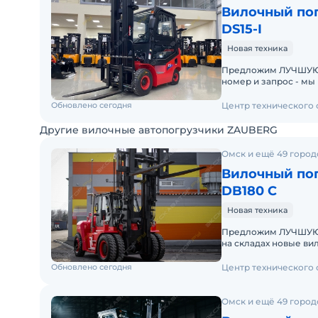
Вилочный пог
DS15-I
Новая техника
Предложим ЛУЧШУЮ ЦЕН
номер и запрос - мы под
складах новые вило
Обновлено сегодня
Центр технического
Другие вилочные автопогрузчики ZAUBERG
Омск и ещё 49 город
Вилочный пог
DB180 C
Новая техника
Предложим ЛУЧШУЮ ЦЕНУ
на складах новые ви
производителя. Опе
Обновлено сегодня
Центр технического
Омск и ещё 49 город