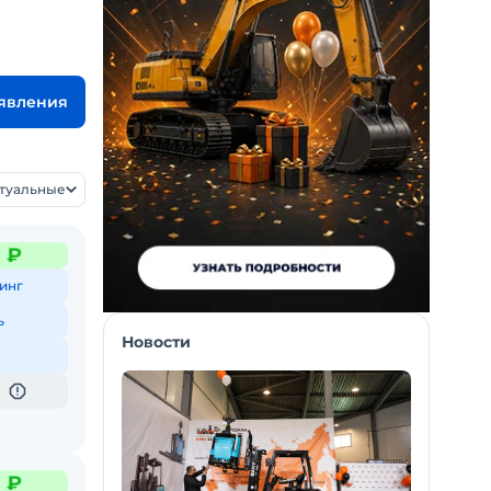
ъявления
ктуальные
3 ₽
инг
ь
Новости
3 ₽