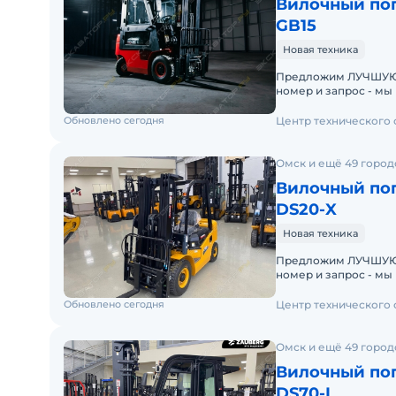
Вилочный пог
GB15
Новая техника
Предложим ЛУЧШУЮ ЦЕН
номер и запрос - мы под
складах новые вило
Обновлено сегодня
Центр технического
Омск и ещё 49 город
Вилочный пог
DS20-X
Новая техника
Предложим ЛУЧШУЮ ЦЕН
номер и запрос - мы под
складах новые вило
Обновлено сегодня
Центр технического
Омск и ещё 49 город
Вилочный пог
DS70-I