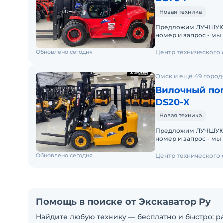
Новая техника
Предложим ЛУЧШУЮ ЦЕН
номер и запрос - мы под
складах новые вило
Обновлено сегодня
Центр технического
Омск и ещё 49 город
Вилочный пог
DS20-X
Новая техника
Предложим ЛУЧШУЮ ЦЕН
номер и запрос - мы под
складах новые вило
Обновлено сегодня
Центр технического
Помощь в поиске от Экскаватор Ру
Найдите любую технику — бесплатно и быстро: ра