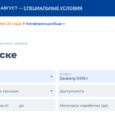
Ь АВГУСТ —
СПЕЦИАЛЬНЫЕ УСЛОВИЯ
Нам 23 года!
Конференции
Еще
рузчики
zauberg
мске
Модель
е техники
Доступность
ка от
до
Моточасы наработки (до)