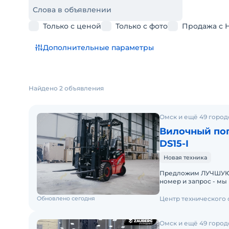
Слова в объявлении
Только с ценой
Только с фото
Продажа с 
Дополнительные параметры
Найдено 2 объявления
Омск и ещё 49 город
Вилочный пог
DS15-I
Новая техника
Предложим ЛУЧШУЮ ЦЕН
номер и запрос - мы под
складах новые вило
Обновлено сегодня
Центр технического
Омск и ещё 49 город