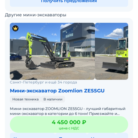
Получить предложения
Другие мини-экскаваторы
Санкт-Петербург и ещё 34 города
Мини-экскаватор Zoomlion ZE55GU
Новая техника
В наличии
Мини-экскаватор ZOOMLION ZE55GU - лучший габаритный
мини-экскаватор в категории до 6 тонн! Приезжайте и
пробуйте!Машина 2026 года выпуска с гарантией.
4 450 000 ₽
Просторн
цена с НДС