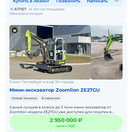
Купить в лизинг
Позвонить
Написать
АТЛЕТ
14 лет на площадке
Обновлено сегодня
Санкт-Петербург и ещё 34 города
Мини-экскаватор Zoomlion ZE27GU
Новая техника
В наличии
Самый лучший в классе до 3 тонн мини-экскаватор от
Zoomlion модели ZE27GU уже доступен для покупки в
России! Новейшая модель! Самая просторная кабина плюс
2 950 000 ₽
самая
цена с НДС