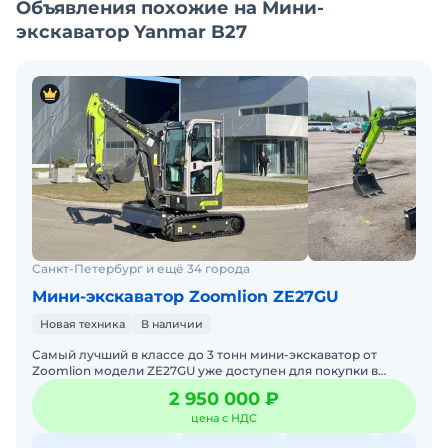
Объявления похожие на Мини-
экскаватор Yanmar B27
Санкт-Петербург и ещё 34 города
Мини-экскаватор Zoomlion ZE27GU
Новая техника
В наличии
Самый лучший в классе до 3 тонн мини-экскаватор от
Zoomlion модели ZE27GU уже доступен для покупки в
России! Новейшая модель! Самая просторная кабина плюс
2 950 000 ₽
самая
цена с НДС