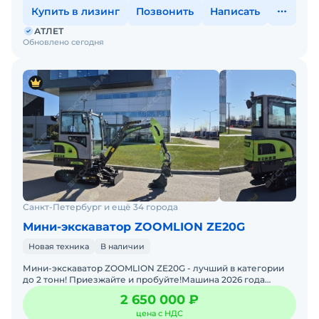
Купить в лизинг
Позвонить
Написать
АТЛЕТ
Обновлено сегодня
Санкт-Петербург и ещё 34 города
Мини-экскаватор ZOOMLION ZE20G
Новая техника
В наличии
Мини-экскаватор ZOOMLION ZE20G - лучший в категории
до 2 тонн! Приезжайте и пробуйте!Машина 2026 года
выпуска. Просторная высокотехнологичная кабина, элект
2 650 000 ₽
цена с НДС