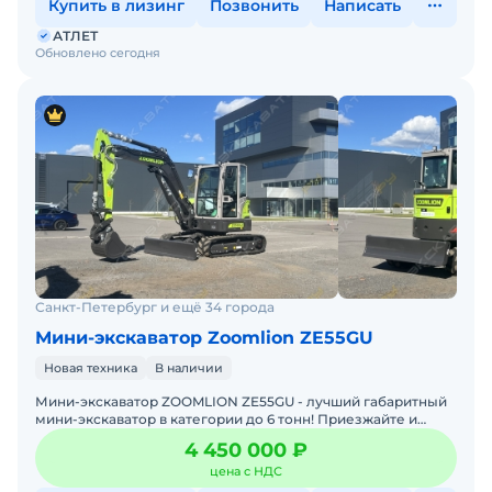
Купить в лизинг
Позвонить
Написать
АТЛЕТ
Обновлено сегодня
Санкт-Петербург и ещё 34 города
Мини-экскаватор Zoomlion ZE55GU
Новая техника
В наличии
Мини-экскаватор ZOOMLION ZE55GU - лучший габаритный
мини-экскаватор в категории до 6 тонн! Приезжайте и
пробуйте!Машина 2026 года выпуска с гарантией.
4 450 000 ₽
Просторн
цена с НДС