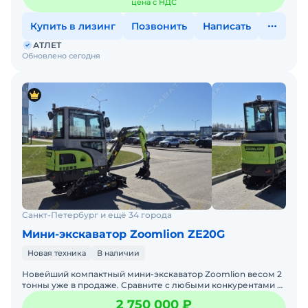
цена с НДС
Купить в лизинг
Позвонить
Написать
АТЛЕТ
Обновлено сегодня
Санкт-Петербург и ещё 34 города
Мини-экскаватор Zoomlion ZE20G
Новая техника
В наличии
Новейший компактный мини-экскаватор Zoomlion весом 2
тонны уже в продаже. Сравните с любыми конкурентами и
оцените наши преимущества. Приглашаем на тест-драйв н
2 750 000 ₽