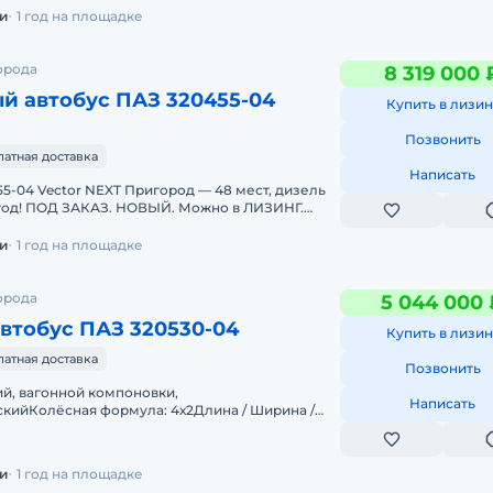
и
1 год на площадке
орода
8 319 000 
й автобус ПАЗ 320455-04
Купить в лизин
Позвонить
латная доставка
Написать
5-04 Vector NEXT Пригород — 48 мест, дизель
 год! ПОД ЗАКАЗ. НОВЫЙ. Можно в ЛИЗИНГ.
ные параметры:Мест о
и
1 год на площадке
орода
5 044 000 
втобус ПАЗ 320530-04
Купить в лизин
латная доставка
Позвонить
ий, вагонной компоновки,
Написать
кийКолёсная формула: 4х2Длина / Ширина /
 2500 /2960 Высота потолка в салоне, мм: 19
и
1 год на площадке