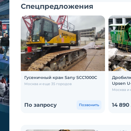
Спецпредложения
Гусеничный кран Sany SCC1000C
Дробилк
Upsen U
Москва и еще 35 городов
Москва и 
По запросу
14 890
Позвонить