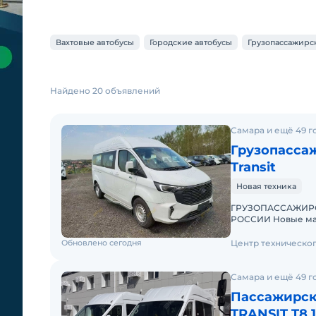
Вахтовые автобусы
Городские автобусы
Грузопассажирс
Найдено 20 объявлений
Самара и ещё 49 г
Грузопасса
Transit
Новая техника
ГРУЗОПАССАЖИРС
РОССИИ Новые машины привезенные по параллельному
импорту. Белое т
документов
Обновлено сегодня
Центр техническо
Самара и ещё 49 г
Пассажирск
TRANSIT T8 