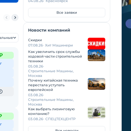
04.08.26
Красноярск
Все заявки
втобусы
Пригородные автобусы
Туристические автобусы
Новости компаний
уальные
Скидки
07.08.26
Хит Машинери
Как увеличить срок службы
₽
ходовой части строительной
техники
г
05.08.26
Строительные Машины,
Москва
Почему китайская техника
перестала уступать
европейской
03.08.26
Строительные Машины,
Москва
Как выбрать лизинговую
компанию?
₽
03.08.26
СПЕЦТЕХЦЕНТР
г
Все новости