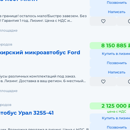
Позвонить
Написать
 границе! осталось мало!Быстро завезем. Без
 Гарантия 1 год. Лизинг. Цена с НДС и
лем. Звоните,пишите! Длина
 площадке
ородов
8 150 885 
жирский микроавтобус Ford
Купить в лизин
Позвонить
Написать
усы различных комплектаций под заказ.
Лизинг. Доставка в ваш регион. 6-местный
сажирский автомобиль &nbs
 площадке
ородов
2 125 000 
цена с НДС
тобус Урал 3255-41
Купить в лизин
Позвонить
ации. Возможна продажа в лизинг. Цена с НДС. В