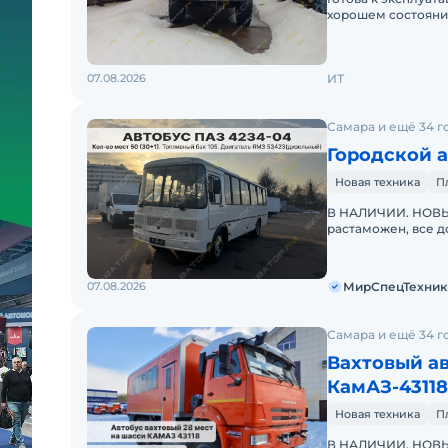
хорошем состоянии
07.08.2026
ИТ
Самара и ещё 34 г
Городской а
Новая техника
П
В НАЛИЧИИ. НОВЫЙ
растаможен, все д
объекта. ООО "Ми
07.08.2026
МирСпецТехник
Самара и ещё 34 г
Вахтовый а
КамАЗ-43118
Новая техника
П
В НАЛИЧИИ. НОВЫЙ