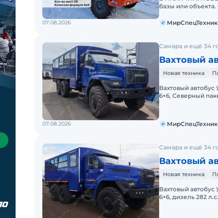
базы или объекта.
мультибрендовым
07.08.2026
МирСпецТехник
Самара и ещё 34 г
Вахтовый ав
Новая техника
П
Вахтовый автобус 
6×6, Северный па
ЛИЗИНГ. Цена С Н
07.08.2026
МирСпецТехник
Самара и ещё 34 г
Вахтовый ав
Новая техника
П
Вахтовый автобус 
6×6, дизель 282 л
Можно в ЛИЗИНГ. 