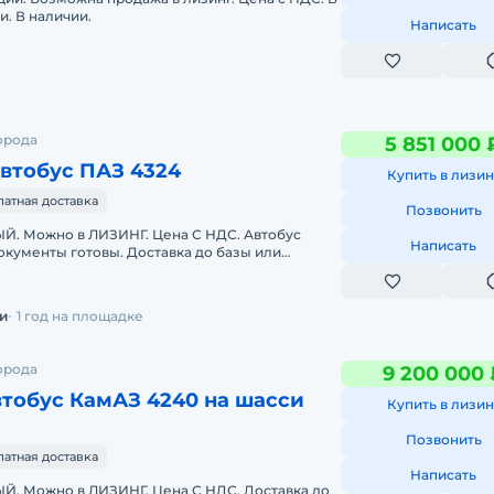
. В наличии.
Написать
орода
5 851 000 
втобус ПАЗ 4324
Купить в лизин
латная доставка
Позвонить
. Можно в ЛИЗИНГ. Цена С НДС. Автобус
Написать
окументы готовы. Доставка до базы или
рСпецТехники" является мультибрендо
и
1 год на площадке
орода
9 200 000 
втобус КамАЗ 4240 на шасси
Купить в лизин
Позвонить
латная доставка
Написать
. Можно в ЛИЗИНГ. Цена С НДС. Доставка до