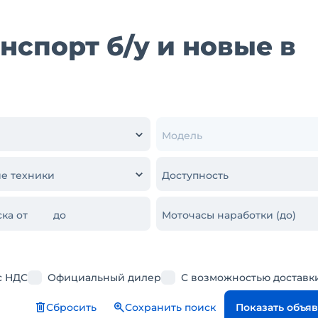
спорт б/у и новые в
Модель
е техники
Доступность
ка от
до
Моточасы наработки (до)
с НДС
Официальный дилер
С возможностью доставк
Сбросить
Сохранить поиск
Показать объя