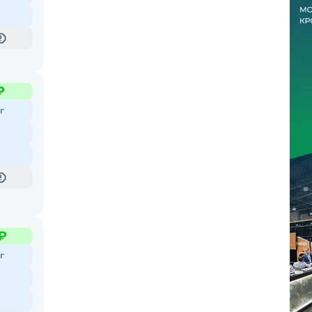
₽
г
₽
г