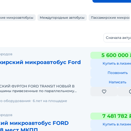
кие микроавтобусы
Междугородные автобусы
Пассажирские микроа
Сначала акт
ородов
5 600 000 
жирский микроавтобус Ford
Купить в лизин
Позвонить
Написать
КИЙ ФУРГОН FORD TRANSIT НОВЫЙ В
аможенное оформление и полный пакет
го оборудования
6 лет на площадке
ородов
7 481 782 
ий микроавтобус FORD
Купить в лизин
18 мест МКПП