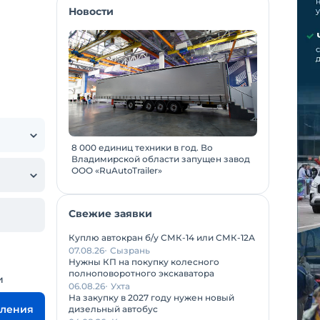
Новости
8 000 единиц техники в год. Во
Владимирской области запущен завод
ООО «RuAutoTrailer»
Свежие заявки
Куплю автокран б/у СМК-14 или СМК-12А
07.08.26
Сызрань
Нужны КП на покупку колесного
полноповоротного экскаватора
и
06.08.26
Ухта
На закупку в 2027 году нужен новый
вления
дизельный автобус