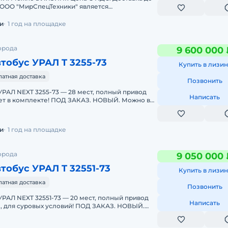
 ООО "МирСпецТехники" является
 официальным дилером по продаже грузово
и
1 год на площадке
орода
9 600 000 
тобус УРАЛ T 3255-73
Купить в лизин
латная доставка
Позвонить
УРАЛ NEXT 3255-73 — 28 мест, полный привод
Написать
кет в комплекте! ПОД ЗАКАЗ. НОВЫЙ. Можно в
ДС.Основные
и
1 год на площадке
орода
9 050 000 
тобус УРАЛ T 32551-73
Купить в лизин
латная доставка
Позвонить
УРАЛ NEXT 32551-73 — 20 мест, полный привод
Написать
.с., для суровых условий! ПОД ЗАКАЗ. НОВЫЙ.
Цена С НД