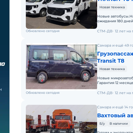
Новая техника
Новые автобусы.На
ожидания 180 дней!
коммерческим ути
Обновлено сегодня
СТМ-ДВ
12 лет на
Самара и ещё 49 г
Грузопасса
Transit T8
Новая техника
Новые микроавтоб
Гарантия 12 месяцев. 
многоцелевой пас
Обновлено сегодня
СТМ-ДВ
12 лет на
Самара и ещё 14 г
Вахтовый ав
Б/у
В наличии
Готова к эксплуат