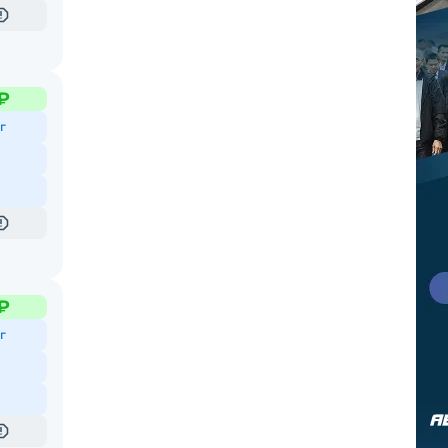
₽
г
₽
г