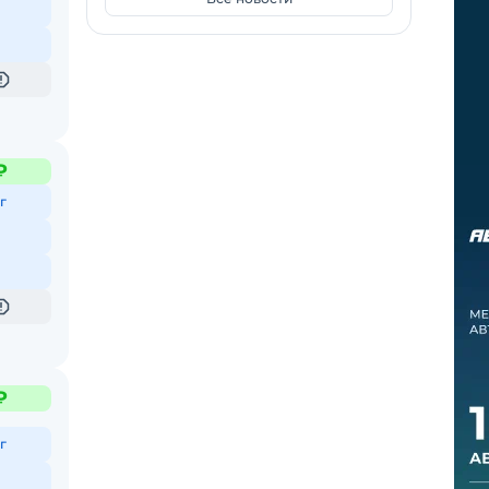
₽
г
₽
г