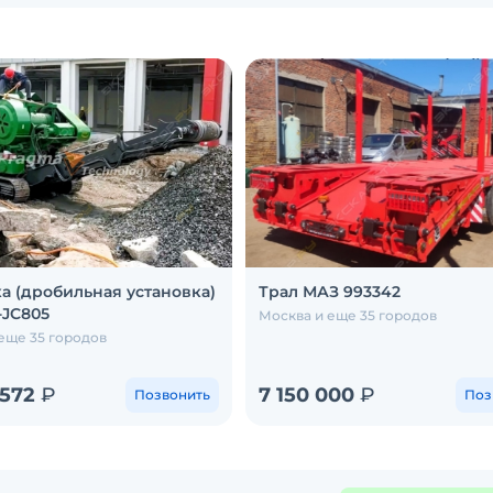
а (дробильная установка)
Трал МАЗ 993342
-JC805
Москва и еще 35 городов
еще 35 городов
 572
₽
7 150 000
₽
Позвонить
Поз