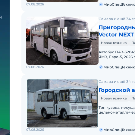
07.08.2026
МирСпецТехник
Самара и ещё 34 г
Пригородны
Vector NEXT
Новая техника
П
Автобус ПАЗ-32045
ЯМЗ, Евро-5, 2026
Цена С НДС.Основ
07.08.2026
МирСпецТехник
Самара и ещё 34 г
Городской а
Новая техника
П
Тип кузова: несущ
цельнометалличес
Высота, мм: 7000 /
07.08.2026
МирСпецТехник