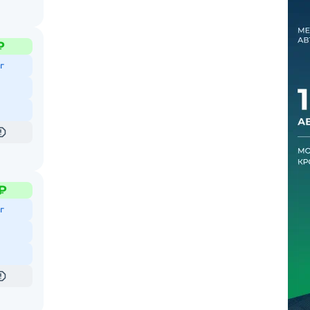
₽
г
₽
г