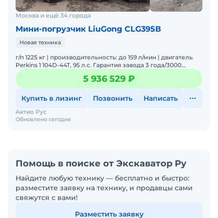
Мustаng 3300V, Мustаng 2700, Мustаng 1900,
Москва и ещё 34 города
Мustаng 2076, Мustаng 2086, Воbсаt S175, Zаubеrg
Мини-погрузчик LiuGong CLG395В
МN950-G2, Zаubеrg МN850-G2, Zаubеrg МN1250Н-G2,
Новая техника
Аnt 1000, Sаny SS270V, Ваwоо J57, JСВ 190, JСВ 205,
JСВ 270, VОLVО, Lonking CDM315T, Лонкинг 315,
г/п 1225 кг | производительность: до 159 л/мин | двигатель
Perkins 1 104D-44T, 95 л.с. Гарантия завода 3 года/3000
Lonking CDM312, Лонкинг 312, Lonking CDM308,
моточасов. Лизинг до 5 лет. ОСНОВНЫЕ ТЕХНИЧ
5 936 529 ₽
Лонкинг 308
В наличии. Помогу с доставкой. Не требует
Купить в лизинг
Позвонить
Написать
вложений. Готова к эксплуатации. Заводская
Актио Рус
гарантия. Склад запасных частей. Сервисная
Обновлено сегодня
горячая линия. Доставка по РФ. Подбор
комплектации. Полная документация.Цена с НДС.
Помощь в поиске от Экскаватор Ру
Найдите любую технику — бесплатно и быстро:
разместите заявку на технику, и продавцы сами
свяжутся с вами!
Разместить заявку