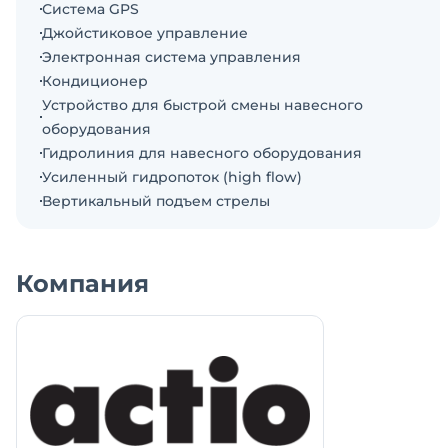
Система GPS
рабочего оборудования. Эргономичная кабина с
Джойстиковое управление
большим углом обзора. Сиденье с регулировкой и
Электронная система управления
ремнем безопасности. Интуитивно понятная
Кондиционер
приборная панель.
Устройство для быстрой смены навесного
ООО "Актио Рус" - эксклюзивный дистрибьютор
оборудования
SUNWARD на территории ЮФО и СКФО РФ.
Гидролиния для навесного оборудования
ЗВОНИТЕ ДЛЯ ПОЛУЧЕНИЯ НАИЛУЧШИХ
Усиленный гидропоток (high flow)
УСЛОВИЙ ПОСТАВКИ!
Вертикальный подъем стрелы
________________________________________________________
ОСНОВНЫЕ ТЕХНИЧЕСКИЕ ХАРАКТЕРИСТИКИ
Номинальная грузоподъемность: 1400 кг
Компания
Эксплуатационная масса: 3750 кг
Объём ковша: 0,6 м³
Опрокидывающая нагрузка: 2600 кг
Усилие отрыва ковша: 3450 кг
Усилие отрыва стрелы: 2600 кг
Максимальная скорость хода: 18 км/ч (2-скоростной)
Тип управления: джойстиковое