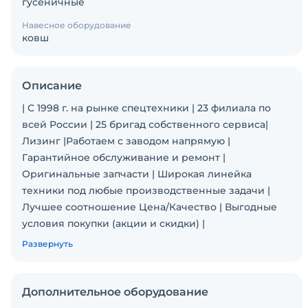
гусеничные
Навесное оборудование
ковш
Описание
| C 1998 г. на рынке спецтехники | 23 филиала по
всей России | 25 бригад собственного сервиса|
Лизинг |Работаем с заводом напрямую |
Гарантийное обслуживание и ремонт |
Оригинальные запчасти | Широкая линейка
техники под любые производственные задачи |
Лучшее соотношение Цена/Качество | Выгодные
условия покупки (акции и скидки) |
SWL4028 - самая мощная модель колесного мини-
Развернуть
погрузчика в линейке SUNWARD. Автоматическое
выравнивание ковша. Закрытая гидростатическая
двигательная система. Оригинальный механизм
Дополнительное оборудование
радиального подъема. Функция аварийного спуска