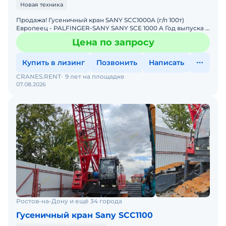
Новая техника
Продажа! Гусеничный кран SANY SCC1000A (г/п 100т)
Европеец - PALFINGER-SANY SANY SCE 1000 A Год выпуска -
2023 Цвет - желтый Комплектация: Комбинация по
Цена по запросу
Купить в лизинг
Позвонить
Написать
CRANES.RENT
9 лет на площадке
07.08.2026
Ростов-на-Дону и ещё 34 города
Гусеничный кран Sany SCC1100