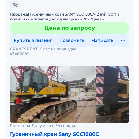
Б/у
Продажа! Гусеничный кран SANY SCC1500A-2 (г/п 150т) в
полной комплектации!Год выпуска - 2022Цвет -
желтыйКомплектация: Комбинация подъемной стрелы 76
Цена по запросу
м + гусек
Купить в лизинг
Позвонить
Написать
CRANES.RENT
9 лет на площадке
07.08.2026
Ростов-на-Дону и ещё 34 города
Гусеничный кран Sany SCC1000C