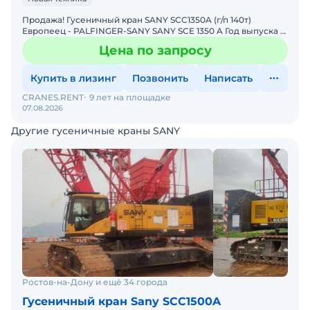
Продажа! Гусеничный кран SANY SCC1350A (г/п 140т)
Европеец - PALFINGER-SANY SANY SCE 1350 A Год выпуска -
2023 Комплектация: Крюкоблоки: 1 x 135 T (5 шки
Цена по запросу
Купить в лизинг
Позвонить
Написать
CRANES.RENT
9 лет на площадке
07.08.2026
Другие гусеничные краны SANY
Ростов-на-Дону и ещё 34 города
Гусеничный кран Sany SCC1500A