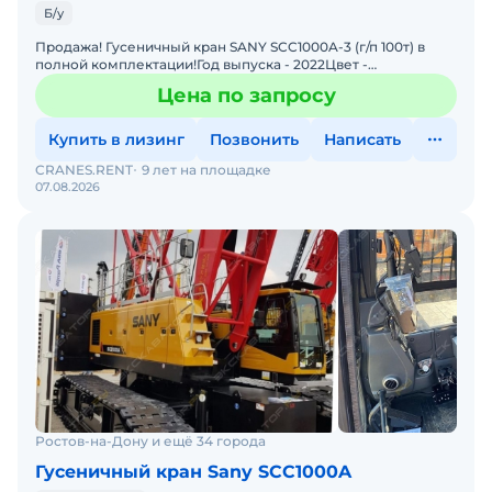
Б/у
Продажа! Гусеничный кран SANY SCC1000A-3 (г/п 100т) в
полной комплектации!Год выпуска - 2022Цвет -
желтыйКомплектация: Комбинация подъемной стрелы 64
Цена по запросу
м + 18 м1
Купить в лизинг
Позвонить
Написать
CRANES.RENT
9 лет на площадке
07.08.2026
Ростов-на-Дону и ещё 34 города
Гусеничный кран Sany SCC1000A