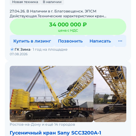
Новая техника
В наличии
27.04.26. В Наличии в г. Благовещенск. ЭПСМ
Действующая.Технические характеристики кран
гусеничный Sany SCC1100A• Год выпуска: 2024;• Страна:
34 000 000 ₽
Китай;Эк
цена с НДС
Купить в лизинг
Позвонить
Написать
ГК Зима
1 год на площадке
07.08.2026
Ростов-на-Дону и ещё 14 городов
Гусеничный кран Sany SCC3200A-1