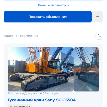
Больше параметров
Показать объявления
Найдено 1 объявление
Ростов-на-Дону и ещё 34 города
Гусеничный кран Sany SCC1350A
Новая техника