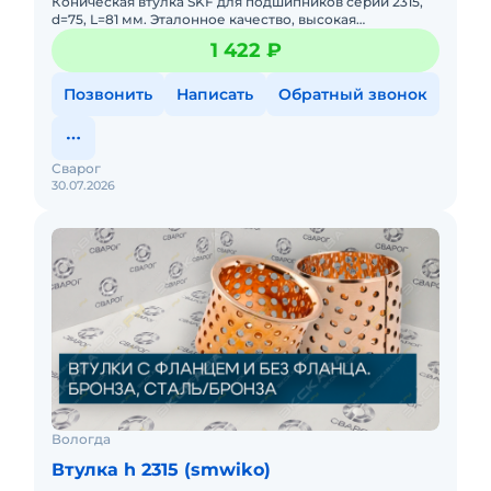
Коническая втулка SKF для подшипников серии 2315,
d=75, L=81 мм. Эталонное качество, высокая
долговечность. Обеспечивает точную посадку и
1 422 ₽
легкий демонтаж.
Позвонить
Написать
Обратный звонок
Сварог
30.07.2026
Вологда
Втулка h 2315 (smwiko)