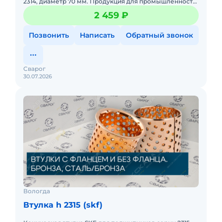
2314, диаметр 70 мм. Продукция для промышленности,
сертифицирована для применения в специальной
2 459 ₽
технике.
Позвонить
Написать
Обратный звонок
Сварог
30.07.2026
Вологда
Втулка h 2315 (skf)