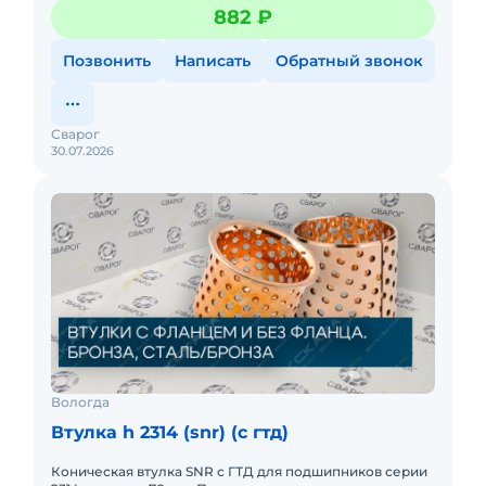
на вал с конической посадкой. Простой и быстрый
882 ₽
монтаж.
Позвонить
Написать
Обратный звонок
Сварог
30.07.2026
Вологда
Втулка h 2314 (snr) (c гтд)
Коническая втулка SNR с ГТД для подшипников серии