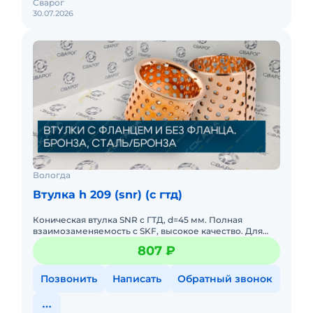
Сварог
30.07.2026
Вологда
Втулка h 209 (snr) (c гтд)
Коническая втулка SNR с ГТД, d=45 мм. Полная
взаимозаменяемость с SKF, высокое качество. Для
фиксации подшипников.
807 ₽
Позвонить
Написать
Обратный звонок