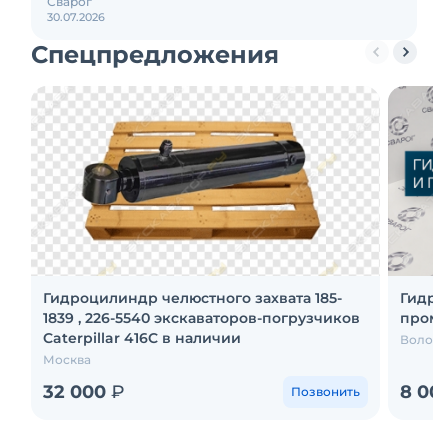
Сварог
30.07.2026
Спецпредложения
Гидроцилиндр челюстного захвата 185-
Гидро
1839 , 226-5540 экскаваторов-погрузчиков
промы
Caterpillar 416C в наличии
Вологд
Москва
32 000
₽
8 00
Позвонить