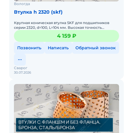
Вологда
Втулка h 2320 (skf)
Крупная коническая втулка SKF для подшипников
серии 2320, d=100, L=104 мм. Высокая точность
центрирования. Предназначена для
4 159 ₽
крупногабаритного оборудования.
Позвонить
Написать
Обратный звонок
Сварог
30.07.2026