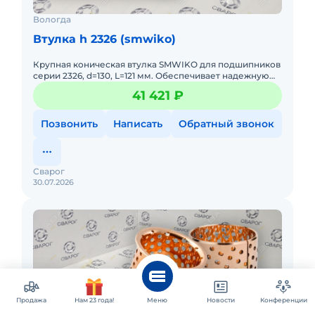
Вологда
Втулка h 2326 (smwiko)
Крупная коническая втулка SMWIKO для подшипников
серии 2326, d=130, L=121 мм. Обеспечивает надежную
фиксацию крупных подшипников на валу. Высокое
41 421 ₽
качество.
Позвонить
Написать
Обратный звонок
Сварог
30.07.2026
Продажа
Нам 23 года!
Меню
Новости
Конференции