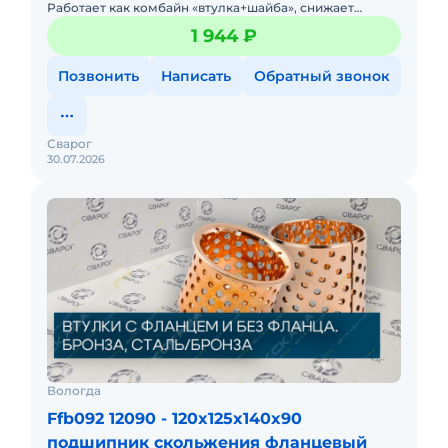
Работает как комбайн «втулка+шайба», снижает
количество деталей в узле. Для шарниров крупной
1 944 ₽
строительной техн
Позвонить
Написать
Обратный звонок
Сварог
30.07.2026
Вологда
Ffb092 12090 - 120x125x140x90
подшипник скольжения фланцевый