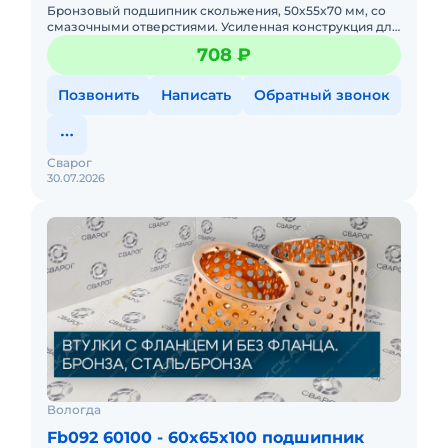
Бронзовый подшипник скольжения, 50x55x70 мм, со
смазочными отверстиями. Усиленная конструкция для
узлов с большой амплитудой качения. Идеален для
708 ₽
тракторной тех
Позвонить
Написать
Обратный звонок
Сварог
30.07.2026
Вологда
Fb092 60100 - 60x65x100 подшипник