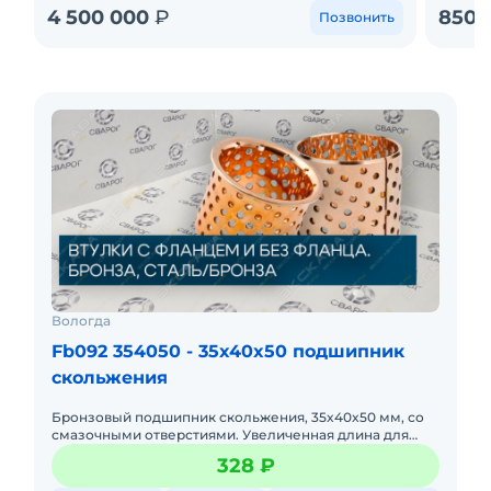
4 500 000
₽
850 
Позвонить
Вологда
Fb092 354050 - 35x40x50 подшипник
скольжения
Бронзовый подшипник скольжения, 35x40x50 мм, со
смазочными отверстиями. Увеличенная длина для
направляющих. Хорошее рассеивание тепла.
328 ₽