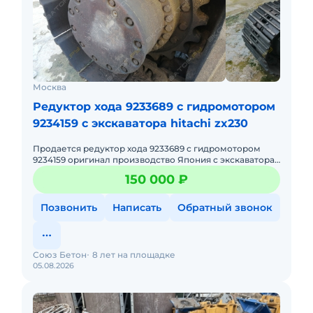
Москва
Редуктор хода 9233689 с гидромотором
9234159 с экскаватора hitachi zx230
Продается редуктор хода 9233689 с гидромотором
9234159 оригинал производство Япония с экскаватора
Hitachi ZX230, 2013 года выпуска,также есть гусянка-
150 000 ₽
количеств
Позвонить
Написать
Обратный звонок
Союз Бетон
8 лет на площадке
05.08.2026