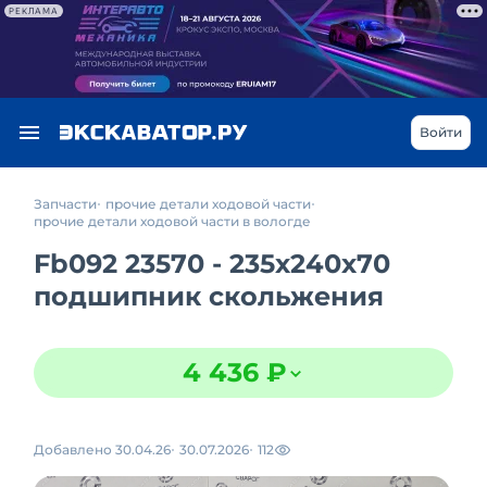
РЕКЛАМА
Войти
Запчасти
прочие детали ходовой части
прочие детали ходовой части в вологде
Fb092 23570 - 235x240x70
подшипник скольжения
4 436 ₽
Добавлено 30.04.26
30.07.2026
112