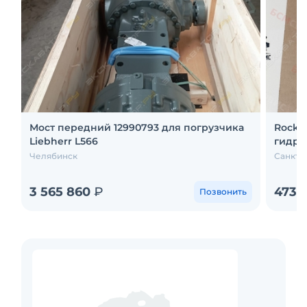
Мост передний 12990793 для погрузчика
Rockf
Liebherr L566
гидро
Челябинск
Санкт-
3 565 860
₽
473 
Позвонить