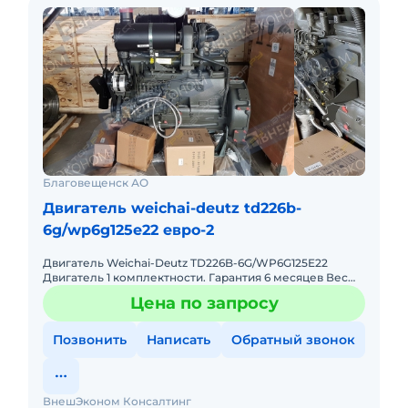
Благовещенск АО
Двигатель weichai-deutz td226b-
6g/wp6g125e22 евро-2
Двигатель Weichai-Deutz TD226B-6G/WP6G125E22
Двигатель 1 комплектности. Гарантия 6 месяцев Вес
брутто / нетто: 770 кг / 650 кг. Мощность кВт / л.с.: 92 / 12
Цена по запросу
Позвонить
Написать
Обратный звонок
ВнешЭконом Консалтинг