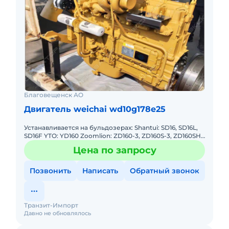
Благовещенск АО
Двигатель weichai wd10g178e25
Устанавливается на бульдозерах: Shantui: SD16, SD16L,
SD16F YTO: YD160 Zoomlion: ZD160-3, ZD160S-3, ZD160SH-
3, ZD160F-5 Foton: FTY165-2 Shehwa HBXG: TY165-
Цена по запросу
Позвонить
Написать
Обратный звонок
Транзит-Импорт
Давно не обновлялось