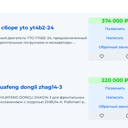
374 000 
 сборе yto yt4b2-24
Позвонить
ный двигатель YTO YT4B2-24, предназначенный
Написать
фронтальные погрузчики и экскаваторы-
тель новый, в наличии в Благ
Обратный звон
220 000 
uafeng dongli zhag14-3
Позвонить
е HUAFENG DONGLI ZHAG14-3 для фронтальных
Написать
имозаменяем с моделью ZHBG14-A. Работает в
ZL280. ДВС в наличии. Стои
Обратный звон