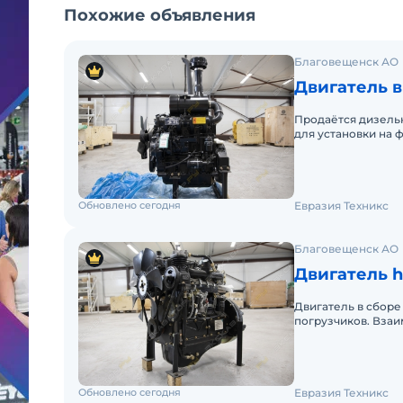
Похожие объявления
Благовещенск АО
Двигатель в
Продаётся дизель
для установки на 
погрузчики. Двига
Обновлено сегодня
Евразия Техникс
Благовещенск АО
Двигатель h
Двигатель в сбор
погрузчиков. Вза
паре с КПП ZL265/
Обновлено сегодня
Евразия Техникс