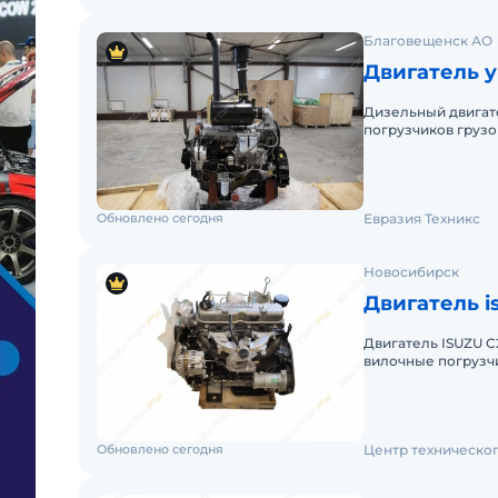
Благовещенск АО
Двигатель y
Дизельный двигат
погрузчиков грузо
Благовещенске. Оп
Обновлено сегодня
Евразия Техникс
Новосибирск
Двигатель i
Двигатель ISUZU C240 Двигатель Isuzu C240 устанавл
вилочные погрузчи
дизельный двигате
Обновлено сегодня
Центр техническо