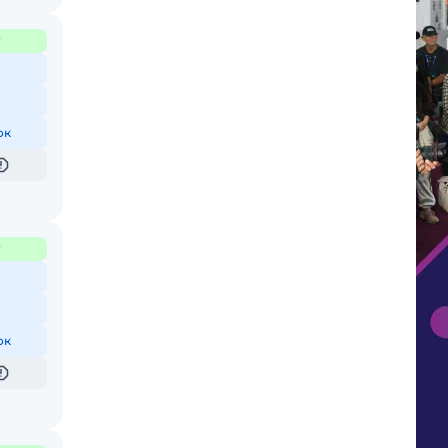
₽
ок
₽
ок