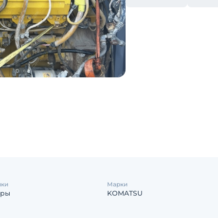
ики
Марки
еры
KOMATSU