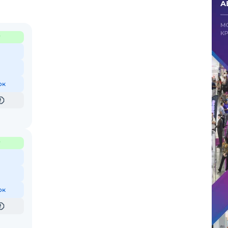
₽
ок
₽
ок