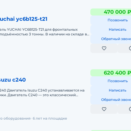
470 000 
uchai yc6b125-t21
Позвонить
ель YUCHAI YC6B125-T21 для фронтальных
Написать
подъёмностью 3 тонны. В наличии на складе в
еративная доставка во все р
Обратный звон
620 400 
suzu c240
Позвонить
ивается на
Написать
ки. Двигатель C240 — это классический
ль для погрузчиков, подход
Обратный звон
го оборудования
6 лет на площадке