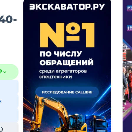
40-
₽
к