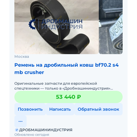
Москва
Ремень на дробильный ковш bf70.2 s4
mb crusher
Оригинальные запчасти для европейской
спецтехники — только в «Дробмашининдустрия»
Любая замена неоригиналом — это риск простоя,
53 440 ₽
поломки и снижения ресурса. Мы
Позвонить
Написать
Обратный звонок
ДРОБМАШИНИНДУСТРИЯ
Обновлено сегодня