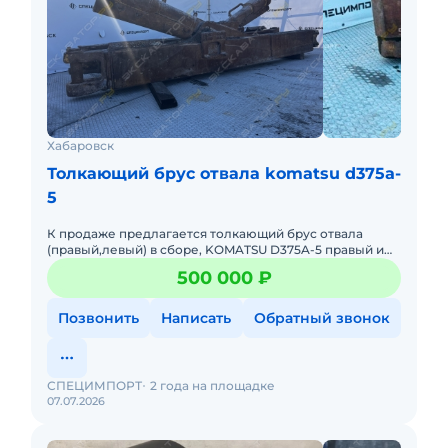
Хабаровск
Толкающий брус отвала komatsu d375a-
5
К продаже предлагается толкающий брус отвала
(правый,левый) в сборе, KOMATSU D375A-5 правый и
левый в сборе в отличном состоянии, снят с рабочей
500 000 ₽
машины(не экспл
Позвонить
Написать
Обратный звонок
СПЕЦИМПОРТ
2 года на площадке
07.07.2026