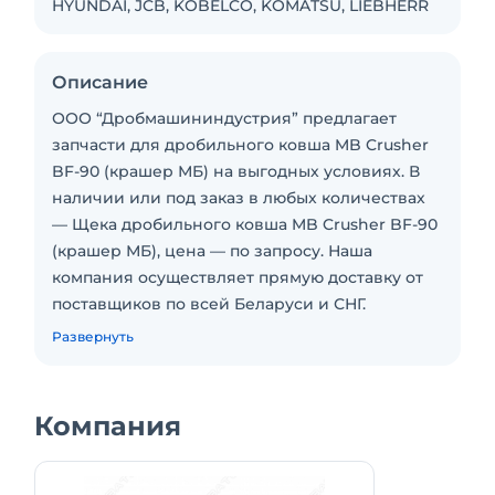
HYUNDAI, JCB, KOBELCO, KOMATSU, LIEBHERR
Описание
ООО “Дробмашининдустрия” предлагает
запчасти для дробильного ковша MB Crusher
BF-90 (крашер МБ) на выгодных условиях. В
наличии или под заказ в любых количествах
— Щека дробильного ковша MB Crusher BF-90
(крашер МБ), цена — по запросу. Наша
компания осуществляет прямую доставку от
поставщиков по всей Беларуси и СНГ.
Вы можете купить щеки в ковш дробильный
Развернуть
BF90.3, позвонив по телефону или оставив
заявку для уточнения заказа. Для всей
продукции в нашем каталоге действует
Компания
система котировок. Узнайте подробности при
заказе — цена вас приятно удивит!
Гарантия на дробильную плиту для 90го