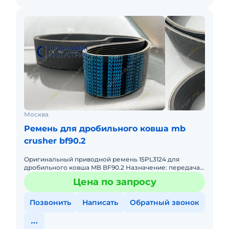
Москва
Ремень для дробильного ковша mb
crusher bf90.2
Оригинальный приводной ремень 15PL3124 для
дробильного ковша MB BF90.2 Назначение: передача
крутящего момента от гидромотора на
Цена по запросу
эксцентриковый вал щековой дроб
Позвонить
Написать
Обратный звонок