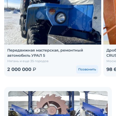
Передвижная мастерская, ремонтный
Дроб
автомобиль УРАЛ 5
CRUS
Нягань и еще 35 городов
Москв
2 000 000
₽
98 
Позвонить