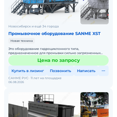
Новосибирск и ещё 34 города
Промывочное оборудование SANME XST
Новая техника
Это оборудование гидроциклонного типа,
предназначенное для промывки сильно загрязненных
песчаных материалов с большим содержанием
Цена по запросу
пылевидных глинистых частиц. В
Купить в лизинг
Позвонить
Написать
САНМЕ РУС
11 лет на площадке
06.08.2026