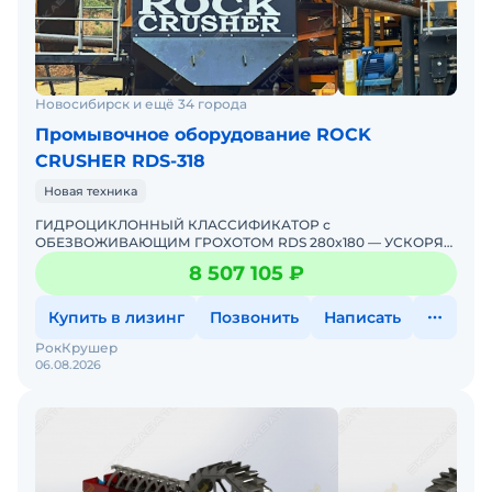
Новосибирск и ещё 34 города
Промывочное оборудование ROCK
CRUSHER RDS-318
Новая техника
ГИДРОЦИКЛОННЫЙ КЛАССИФИКАТОР с
ОБЕЗВОЖИВАЮЩИМ ГРОХОТОМ RDS 280x180 — УСКОРЯЙ
ОТДАЧУ ОТ КАЖДОЙ ТОННЫ! ВЫГОДА НАСТОЯЩЕГО
8 507 105 ₽
ПРОИЗВОДСТВА ПОВЫСЬ СВОЮ ПРИБЫЛЬ
Купить в лизинг
Позвонить
Написать
РокКрушер
06.08.2026