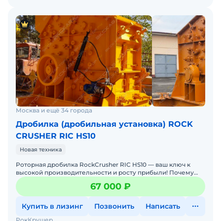
Москва и ещё 34 города
Дробилка (дробильная установка) ROCK
CRUSHER RIC HS10
Новая техника
Роторная дробилка RockCrusher RIC HS10 — ваш ключ к
высокой производительности и росту прибыли! Почему
выбирают нас: • Мощность 90 кВт — легк
67 000 ₽
Купить в лизинг
Позвонить
Написать
РокКрушер