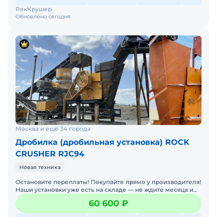
РокКрушер
Обновлено сегодня
Москва и ещё 34 города
Дробилка (дробильная установка) ROCK
CRUSHER RJC94
Новая техника
Остановите переплаты! Покупайте прямо у производителя!
Наши установки уже есть на складе — не ждите месяца и
получайте оборудование быстро! Пока конкуре
60 600 ₽