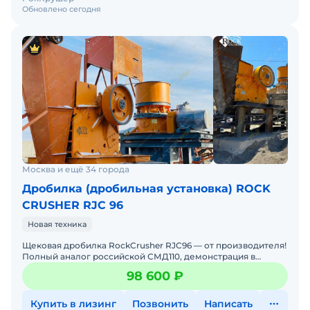
Обновлено сегодня
Москва и ещё 34 города
Дробилка (дробильная установка) ROCK
CRUSHER RJC 96
Новая техника
Щековая дробилка RockCrusher RJC96 — от производителя!
Полный аналог российской СМД110, демонстрация в
карьере. 30+ лет надежности: Работает на 300+ ша
98 600 ₽
Купить в лизинг
Позвонить
Написать