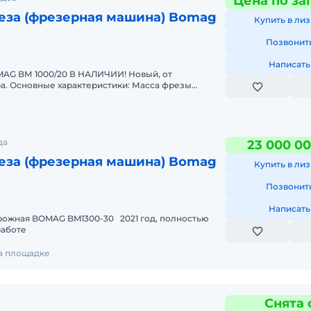
Цена по за
еза (фрезерная машина) Bomag
Купить в лиз
Позвонит
Написать
20 В НАЛИЧИИ! Новый, от
 фрезы
 13,6Ширина фрезеровани
да
23 000 00
еза (фрезерная машина) Bomag
Купить в лиз
Позвонит
Написать
рожная BOMAG BM1300-30 2021 год, полностью
работе
на площадке
Снята 