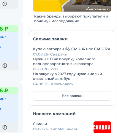
Какие бренды выбирают покупатели и
почему? Исследование
6 ₽
инг
Свежие заявки
ь
Куплю автокран б/у СМК-14 или СМК-12А
07.08.26
Сызрань
Нужны КП на покупку колесного
полноповоротного экскаватора
06.08.26
Ухта
На закупку в 2027 году нужен новый
дизельный автобус
04.08.26
Красноярск
6 ₽
Все заявки
инг
ь
Новости компаний
Скидки
07.08.26
Хит Машинери