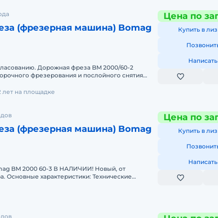
ода
Цена по за
еза (фрезерная машина) Bomag
Купить в лиз
Позвонит
Написать
гласованию. Дорожная фреза BM 2000/60-2
борочного фрезерования и послойного снятия
поврежденного дорожног
2 лет на площадке
одов
Цена по за
еза (фрезерная машина) Bomag
Купить в лиз
Позвонит
Написать
ag BM 2000 60-3 В НАЛИЧИИ! Новый, от
. Основные характеристики: Технические
чий вес, кг 30300Фрезерны
одов