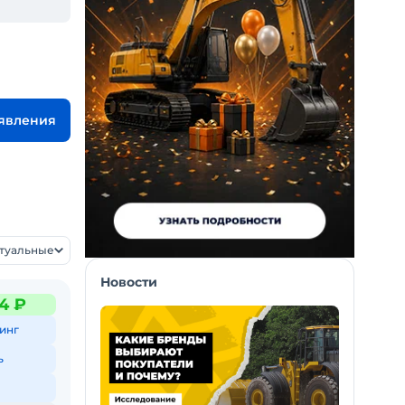
ъявления
ктуальные
Новости
4 ₽
инг
ь