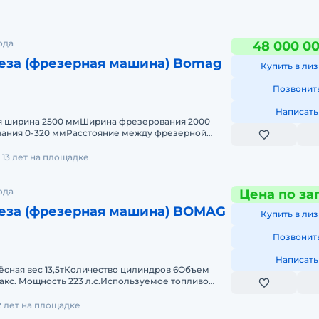
ода
48 000 0
еза (фрезерная машина) Bomag
Купить в лиз
Позвонит
Написать
я ширина 2500 ммШирина фрезерования 2000
ания 0-320 ммРасстояние между фрезерной
ство фрезерных резцов 168
13 лет на площадке
ода
Цена по за
еза (фрезерная машина) BOMAG
Купить в лиз
Позвонит
Написать
ёсная вес 13,5тКоличество цилиндров 6Объем
акс. Мощность 223 л.с.Используемое топливо
MMINS 164 кВтЭ
2 лет на площадке