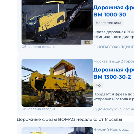
Дорожная фр
BM 1000-30
Новая техника
Фреза дорожная BOMAG BМ 1000/
официального дилера. Основные характеристики: Масса
эксплуатационная, т
Обновлено сегодня
ГК ЮГАВТОХОЛДИНГ
Москва и ещё 2 горо
Дорожная фр
BM 1300-30-2
Б/у
Продается фреза до
исправна и готова к 
Обновлено сегодня
СДМ-Ресурс
9 лет 
Дорожные фрезы BOMAG недалеко от Москвы
Нижний Новгород