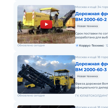
Москва и ещё 34 гор
Дорожная фр
BM 2000-60-2
Новая техника
Срок поставки по со
разработана для вы
износившегося или 
Обновлено сегодня
Коррус-Техникс
1
Москва и ещё 18 гор
Дорожная фр
BM 2000-60-3
Новая техника
Фреза дорожная Bom
официального дилера
характеристики:Рабо
Обновлено сегодня
ГК ЮГАВТОХОЛДИНГ
Москва и ещё 18 гор