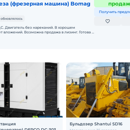
еза (фрезерная машина) Bomag
прода
Получить предл
 обновлялось
ДС. Двигатель без нареканий. В хорошем
ет вложений. Возможна продажа в лизинг. Готова к
очка платежа.
станция
Бульдозер Shantui SD16
генератор) DEPCO DC-303