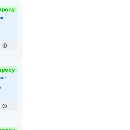
просу
инг
ь
просу
инг
ь