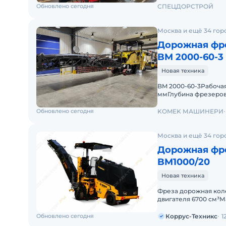
Обновлено сегодня
СПЕЦДОРСТРОЙ
Москва и ещё 34 гор
Дорожная фр
BM 2000-60-3
Новая техника
BM 2000-60-3Рабоча
ммГлубина фрезеров
линией 15 ммКоличе
Обновлено сегодня
KOMEK МАШИНЕРИ
Москва и ещё 34 гор
Дорожная фр
BM1000/20
Новая техника
Фреза дорожная кол
двигателя 6700 см³М
ДизельДвигатель CU
Обновлено сегодня
Коррус-Техникс
1