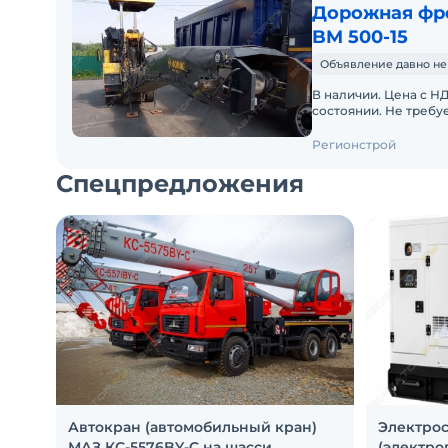
Дорожная фр
BM 500-15
Объявление давно не
В наличии. Цена с Н
состоянии. Не требу
эксплуатации. Расср
Регионстрой
Спецпредложения
Автокран (автомобильный кран)
Электро
МАЗ КС-5576BY-C на шасси
(электро