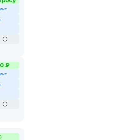
просу
инг
ь
0 ₽
инг
ь
с