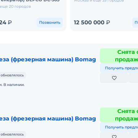
Москва и еще 35 городов
 еще 20 городов
424
₽
12 500 000
₽
Позвонить
П
Снята 
еза (фрезерная машина) Bomag
прода
Получить предл
 обновлялось
. В наличии.
Снята 
еза (фрезерная машина) Bomag
прода
Получить предл
 обновлялось