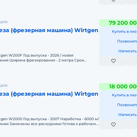
И
одов
79 200 00
за (фрезерная машина) Wirtgen
Купить в лиз
Позвонит
Написать
пуска - 2026 / новая
ания Ширина фрезерования - 2 метра Срок
ь Цена с НДС - 79&
И
одов
18 000 00
за (фрезерная машина) Wirtgen
Купить в лиз
Позвонит
Написать
 2007 Наработка - 6000 м/
янии Заменены все расходники Готова к рабочему
И