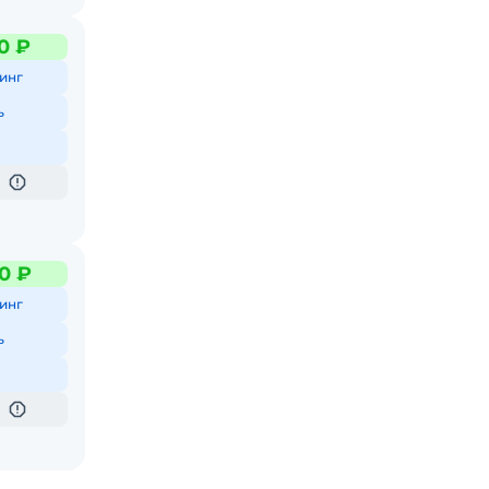
0 ₽
инг
ь
0 ₽
инг
ь