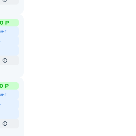
0 ₽
инг
ь
0 ₽
инг
ь