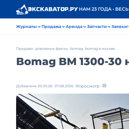
НАМ 23 ГОДА • ВЕС
Журналы
Продажа
Аренда
Запчасти
Заявки
Продажа
дорожные фрезы
bomag
bomag в москве
Bomag BM 1300-30 н
просмотр
Добавлено 20.05.26
07.08.2026
91