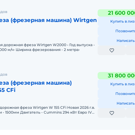
одов
21 600 00
за (фрезерная машина) Wirtgen
Купить в лиз
Позвонит
Написать
я дорожная фреза Wirtgen W2000 • Год выпуска -
0'000 м/ч• Ширина фрезерования - 2 метра•
И
одов
31 800 00
за (фрезерная машина)
Купить в лиз
5 CFi
Позвонит
Написать
ная фреза Wirtgen W 155 CFi Новая 2026 г.в.
- 1500мм Двигатель - Cummins 294 кВт Евро IV
ge
И