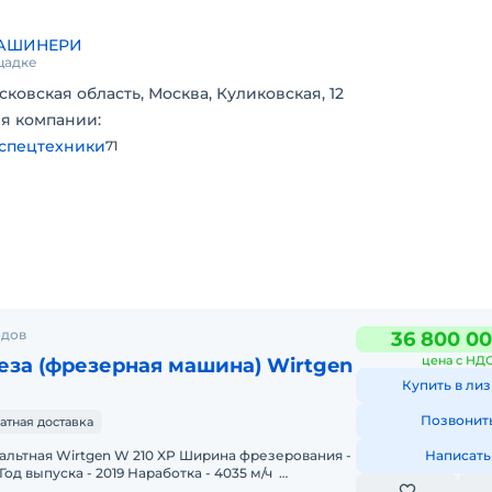
МАШИНЕРИ
щадке
сковская область, Москва, Куликовская, 12
я компании:
спецтехники
71
одов
36 800 00
цена с НД
за (фрезерная машина) Wirtgen
Купить в лиз
Позвонит
атная доставка
tgen W 210 XP Ширина фрезерования -
Написать
 Год выпуска - 2019 Наработка - 4035 м/ч