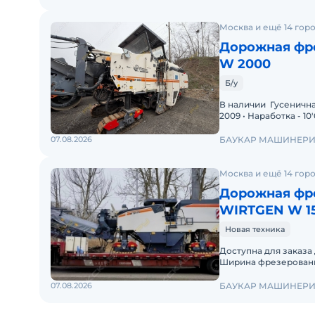
Москва и ещё 14 гор
Дорожная фре
W 2000
Б/у
В наличии Гусенична
2009 • Наработка - 1
07.08.2026
БАУКАР МАШИНЕР
Москва и ещё 14 гор
Дорожная фре
WIRTGEN W 15
Новая техника
Доступна для заказа дорож
Ширина фрезеровани 
Производство - Wirt
07.08.2026
БАУКАР МАШИНЕР