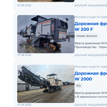
07.08.2026
БАУКАР МАШИНЕР
Москва и ещё 14 гор
Дорожная фре
W 200 F
Новая техника
Фреза дорожная Wirtgen W200F Год вы
Производство - Герм
поставки - 4-5 недел
07.08.2026
БАУКАР МАШИНЕР
Москва и ещё 14 гор
Дорожная фре
W 2000
Б/у
Фреза дорожная Wirtgen W2000 Год выпуска -
ч В идеальном состо
сезону Cклад г. СПБ
07.08.2026
БАУКАР МАШИНЕР