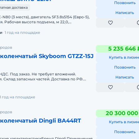
Позвонить
латная доставка
Написать
N80 (3 места), двигатель SF3.8s5154 (Евро-5),
. Рабочая высота подъема, м 22,0,
ой вылет, м 12,5, Номинальна
и
1 год на площадке
ородов
5 235 646 
коленчатый Skyboom GTZZ-15J
Купить в лизин
Позвонить
 НДС. Под заказ. Не требует вложений.
Написать
я. Склад запасных частей. Доставка по РФ.
ации. Сервисная горячая линия
1 год на площадке
ородов
20 300 000
коленчатый Dingli BA44RT
Купить в лизин
Позвонить
еские характеристикиБренд Dingli Применение