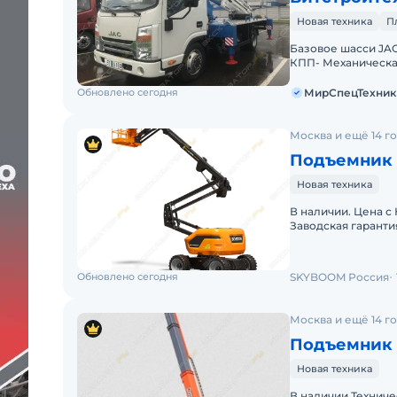
Новая техника
П
Базовое шасси JAC-
КПП- Механическая
Номинальный боков
Обновлено сегодня
МирСпецТехник
Москва и ещё 14 г
Подъемник 
Новая техника
В наличии. Цена с
Заводская гаранти
Готова к эксплуат
Обновлено сегодня
SKYBOOM Россия
Москва и ещё 14 г
Подъемник 
Новая техника
В наличии.Технич