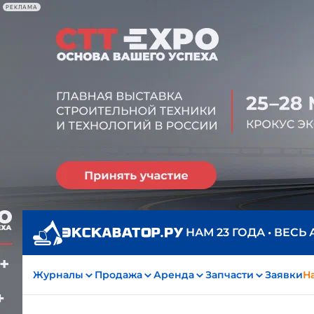
РЕКЛАМА
Экс
В авг
продл
допо
розы
Перв
Узна
НАМ 23 ГОДА • ВЕСЬ
Журналы
Продажа
Аренда
Запчасти
Заявки
На