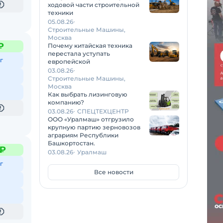
ходовой части строительной
техники
05.08.26
Строительные Машины,
Москва
₽
Почему китайская техника
перестала уступать
г
европейской
03.08.26
Строительные Машины,
Москва
Как выбрать лизинговую
компанию?
03.08.26
СПЕЦТЕХЦЕНТР
ООО «Уралмаш» отгрузило
крупную партию зерновозов
аграриям Республики
Башкортостан.
 ₽
03.08.26
Уралмаш
г
Все новости