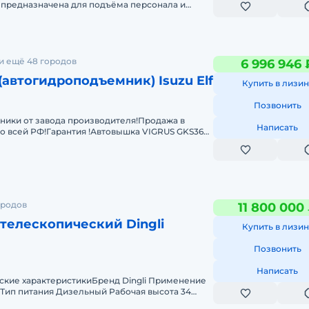
 предназначена для подъёма персонала и
ысоту до 45 метров при провед
и ещё 48 городов
6 996 946 
автогидроподъемник) Isuzu Elf
Купить в лизин
Позвонить
ники от завода производителя!Продажа в
Написать
по всей РФ!Гарантия !Автовышка VIGRUS GKS36
 с двигателем 96 кВ
ородов
11 800 000
телескопический Dingli
Купить в лизин
Позвонить
Написать
еские характеристикиБренд Dingli Применение
Тип питания Дизельный Рабочая высота 34
бочий вылет 21.6 Грузоподъе