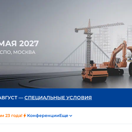
каватор Ру — 23 года. Празднуем вместе!
усте подарки получаем не только мы. Подключайте или
евайте продвижение техники со скидкой до 23%, получай
лнительные возможности и участвуйте в праздничном
грыше.
ые 23 клиента гарантированно получат подарок!
ть подробности
 АВГУСТ —
СПЕЦИАЛЬНЫЕ УСЛОВИЯ
м 23 года!
Конференции
Еще