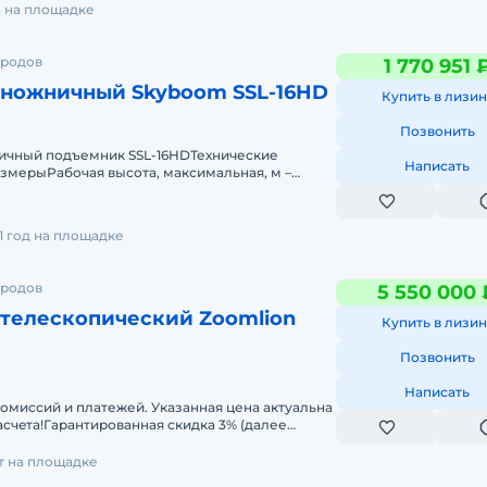
а на площадке
ородов
1 770 951 
ножничный Skyboom SSL-16HD
Купить в лизин
Позвонить
чный подъемник SSL-16HDТехнические
Написать
змерыРабочая высота, максимальная, м –
рмы, максимальная, м &nda
1 год на площадке
ородов
5 550 000 
телескопический Zoomlion
Купить в лизин
Позвонить
Написать
омиссий и платежей. Укaзаннaя ценa актуальна
cчeтa!Гарантированная скидка 3% (далее
е осмотра)Преимущества пок
т на площадке