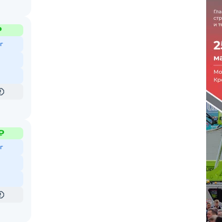
₽
г
₽
г