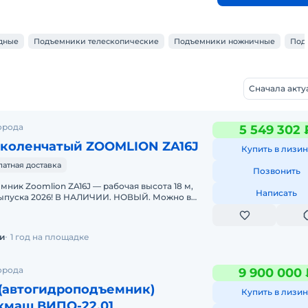
дные
Подъемники телескопические
Подъемники ножничные
Под
Сначала акт
орода
5 549 302 
коленчатый ZOOMLION ZA16J
Купить в лизин
латная доставка
Позвонить
ник Zoomlion ZA16J — рабочая высота 18 м,
Написать
 выпуска 2026! В НАЛИЧИИ. НОВЫЙ. Можно в
ДС.Основные параметры
и
1 год на площадке
орода
9 900 000 
(автогидроподъемник)
Купить в лизин
хмаш ВИПО-22.01