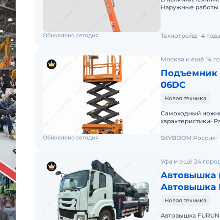
Наружные работы 
Горизонтальный ра
Обновлено сегодня
Технотрейд
4 год
Москва и ещё 14 г
Подъемник 
06DC
Новая техника
Самоходный ножн
характеристики• Р
6,5Высота платфор
Обновлено сегодня
SKYBOOM Россия
Уфа и ещё 24 горо
Автовышка 
Автовышка 
ISUZU 4Х2 дв
Новая техника
Автовышка FURUNK