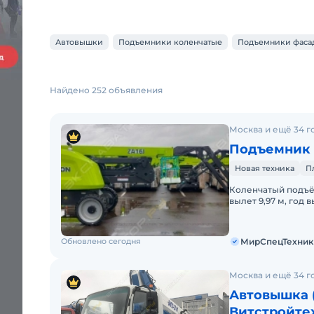
Автовышки
Подъемники коленчатые
Подъемники фаса
Найдено 252 объявления
Москва и ещё 34 г
Подъемник 
Новая техника
П
Коленчатый подъём
вылет 9,97 м, год
ЛИЗИНГ. Цена С Н
Обновлено сегодня
МирСпецТехник
Москва и ещё 34 г
Автовышка 
Витстройте