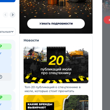
ъемники мачтовые
уальные
Новости
₽
г
Топ-20 публикаций о спецтехнике в
июле, которые стоит прочитать
₽
г