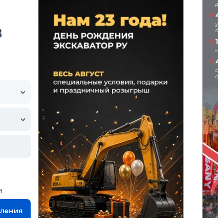
в
и
вления