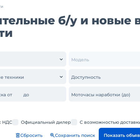
ти
тельные б/у и новые 
ти
Модель
е техники
Доступность
ка от
до
Моточасы наработки (до)
с НДС
Официальный дилер
С возможностью доставк
Сбросить
Сохранить поиск
Показать объя