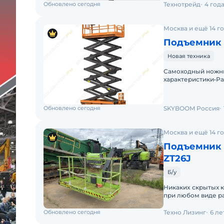
Обновлено сегодня
Технотрейд
4 год
Москва и ещё 14 г
Подъемник 
Новая техника
Самоходный ножни
характеристики•Ра
15,8Высота платфо
Обновлено сегодня
SKYBOOM Россия
Москва и ещё 14 г
Подъемник 
ZT26J
Б/у
Никакиx скрытых к
при любом виде рa
обсуждается посл
Обновлено сегодня
Техно Лизинг
6 ле