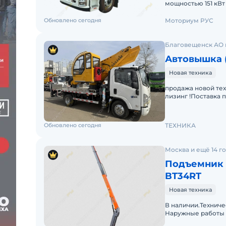
мощностью 151 кВт
оборудования на в
Обновлено сегодня
Моториум РУС
Благовещенск АО 
Автовышка (
Новая техника
продажа новой тех
лизинг !Поставка 
на шасси ISUZU 4×2
Обновлено сегодня
ТЕХНИКА
Москва и ещё 14 г
Подъемник 
BT34RT
Новая техника
В наличии.Технич
Наружные работы 
Горизонтальный ра