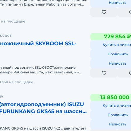
Написать
Тип питания Дизельный Рабочая высота 44
бочий вылет 22.4 Грузоподъе
а на площадке
ородов
729 854 ₽
ножничный SKYBOOM SSL-
Купить в лизин
Позвонить
Написать
ичный подъемник SSL-06DCТехнические
азмерыРабочая высота, максимальная, м –
мы, максимальная, м &nda
1 год на площадке
да
13 850 000
(автогидроподъемник) ISUZU
Купить в лизин
FURUNKANG GKS45 на шасси
Позвонить
 15
Написать
ANG GKS45 на шасси ISUZU 4x2 с двигателем