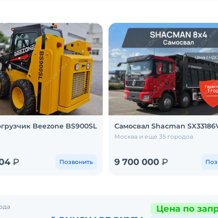
грузчик Beezone BS900SL
Самосвал Shacman SX33186
Москва и еще 35 городов
804
₽
9 700 000
₽
Позвонить
Поз
ода
Цена по зап