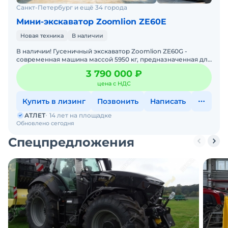
Санкт-Петербург и ещё 34 города
Мини-экскаватор Zoomlion ZE60E
Новая техника
В наличии
В наличии! Гусеничный экскаватор Zoomlion ZE60G -
современная машина массой 5950 кг, предназначенная для
выполнения строительных, дорожных, коммунальных и
3 790 000 ₽
земля
цена с НДС
Купить в лизинг
Позвонить
Написать
АТЛЕТ
14 лет на площадке
Обновлено сегодня
Спецпредложения