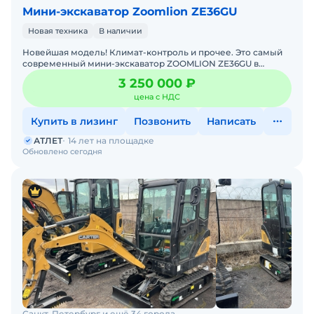
Мини-экскаватор Zoomlion ZE36GU
Новая техника
В наличии
Новейшая модель! Климат-контроль и прочее. Это самый
современный мини-экскаватор ZOOMLION ZE36GU в
категории до 4 тонн!Непревзойдённая плавность
3 250 000 ₽
операций как у
цена с НДС
Купить в лизинг
Позвонить
Написать
АТЛЕТ
14 лет на площадке
Обновлено сегодня
Санкт-Петербург и ещё 34 города