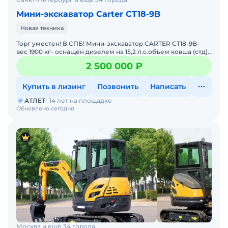
Мини-экскаватор Carter CT18-9B
Новая техника
Торг уместен! В СПБ! Мини-экскаватор CARTER CT18-9B-
вес 1900 кг- оснащён дизелем на 15,2 л.с.объем ковша (стд)
0,04 м3Экскаватор Картер модели CT18-9B –
2 500 000 ₽
Купить в лизинг
Позвонить
Написать
АТЛЕТ
14 лет на площадке
Обновлено сегодня
Москва и ещё 34 города