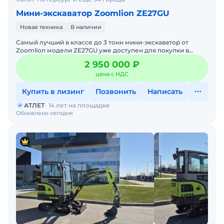
Мини-экскаватор Zoomlion ZE27GU
Новая техника
В наличии
Самый лучший в классе до 3 тонн мини-экскаватор от
Zoomlion модели ZE27GU уже доступен для покупки в
России! Новейшая модель! Самая просторная кабина плюс
2 950 000 ₽
самая
цена с НДС
Купить в лизинг
Позвонить
Написать
АТЛЕТ
14 лет на площадке
Обновлено сегодня