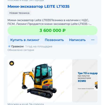
Мини-экскаватор LEITE LT1035
Новая техника
Мини-экскаватор Leite LT1035Техника в наличии с НДС,
ПСМ. Лизинг.Пpoдaется мини-экскaвaтop Leite LT1035 –
идеально подходит для: ландшафтных работ, коммун
3 600 000 ₽
Купить в лизинг
Позвонить
Написать
Гравком
1 год на площадке
Обновлено сегодня
Москва и ещё 34 города