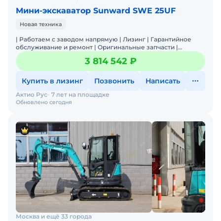
Мини-экскаватор Sunward SWE 25UF
Новая техника
| Работаем с заводом напрямую | Лизинг | Гарантийное
обслуживание и ремонт | Оригинальные запчасти |
Широкая линейка техники| Лучшее соотношение Цена/
3 814 542 ₽
Качество |
Купить в лизинг
Позвонить
Написать
Актио Рус
7 лет на площадке
Обновлено сегодня
Москва и ещё 33 города