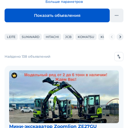
Больше параметров
Показать объявления
LEITE
SUNWARD
HITACHI
JCB
KOMATSU
KUBOTA
XCM
Найдено 138 объявлений
Мини-экскаватор Zoomlion ZE27GU