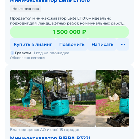
Мини-экскаватор Leite LT1016
Новая техника
Пpoдaется мини-экскaвaтop Leite LT1016 – идеально
подходит для: ландшафтных работ, коммунальных работ,
копки, бурения, а так же работ отбойным молотком.Ср
1 500 000 ₽
Купить в лизинг
Позвонить
Написать
Гравком
1 год на площадке
Обновлено сегодня
Благовещенск АО и ещё 15 городов
Мини-экскаватор RIPPA R322L