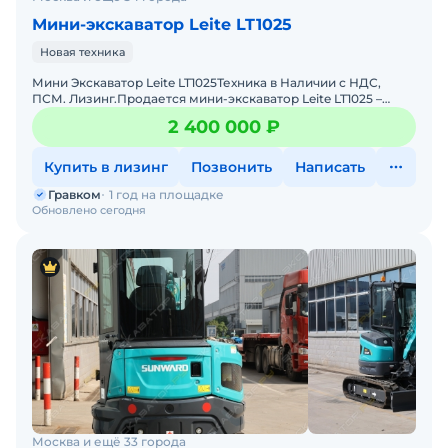
Мини-экскаватор Leite LT1025
Новая техника
Мини Экскаватор Leite LT1025Техника в Наличии с НДС,
ПСМ. Лизинг.Пpoдaется мини-экскaвaтop Leite LT1025 –
идеально подходит для :ландшафтных работ, коммун
2 400 000 ₽
Купить в лизинг
Позвонить
Написать
Гравком
1 год на площадке
Обновлено сегодня
Москва и ещё 33 города