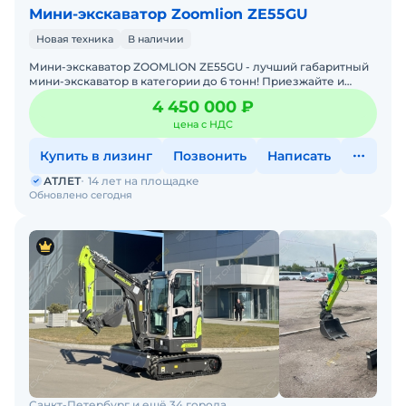
Мини-экскаватор Zoomlion ZE55GU
Новая техника
В наличии
Мини-экскаватор ZOOMLION ZE55GU - лучший габаритный
мини-экскаватор в категории до 6 тонн! Приезжайте и
пробуйте!Машина 2026 года выпуска с гарантией.
4 450 000 ₽
Просторн
цена с НДС
Купить в лизинг
Позвонить
Написать
АТЛЕТ
14 лет на площадке
Обновлено сегодня
Санкт-Петербург и ещё 34 города