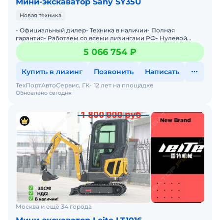
Мини-экскаватор Sany SY35U
Новая техника
- Официальный дилер- Техника в наличии- Пoлная
гарантия- Работаем со всеми лизингами РФ- Нулевой
аванс- Дoставка техники в любую тoчку Рoссии- Трейд
5 066 754 ₽
инМы предла
Купить в лизинг
Позвонить
Написать
ТехПортАвтоСервис, ГК
12 лет на площадке
Обновлено сегодня
Москва и ещё 34 города