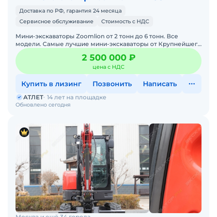
Доставка по РФ, гарантия 24 месяца
Сервисное обслуживание
Стоимость с НДС
Мини-экскаваторы Zoomlion от 2 тонн до 6 тонн. Все
модели. Самые лучшие мини-экскаваторы от Крупнейшего
производителя ZOOMLION из Китая, в наличии со складов в
2 500 000 ₽
цена с НДС
Купить в лизинг
Позвонить
Написать
АТЛЕТ
14 лет на площадке
Обновлено сегодня
Москва и ещё 34 города