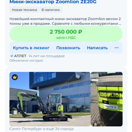
Мини-экскаватор Zoomlion ZE20G
Новая техника
В наличии
Новейший компактный мини-экскаватор Zoomlion весом 2
тонны уже в продаже. Сравните с любыми конкурентами и
оцените наши преимущества. Приглашаем на тест-драйв н
2 750 000 ₽
цена с НДС
Купить в лизинг
Позвонить
Написать
АТЛЕТ
14 лет на площадке
Обновлено сегодня
Санкт-Петербург и ещё 34 города