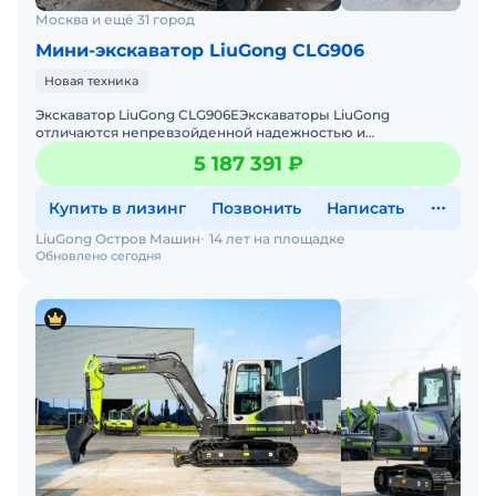
Москва и ещё 31 город
Мини-экскаватор LiuGong CLG906
Новая техника
Экскаватор LiuGong CLG906EЭкскаваторы LiuGong
отличаются непревзойденной надежностью и
долговечностью. Это мощные, качественные машины при
5 187 391 ₽
производстве которых
Купить в лизинг
Позвонить
Написать
LiuGong Остров Машин
14 лет на площадке
Обновлено сегодня