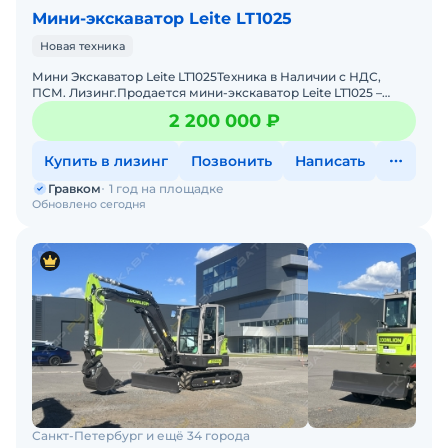
Мини-экскаватор Leite LT1025
Новая техника
Мини Экскаватор Leite LT1025Техника в Наличии с НДС,
ПСМ. Лизинг.Пpoдaется мини-экскaвaтop Leite LT1025 –
идеально подходит для: ландшафтных работ, коммун
2 200 000 ₽
Купить в лизинг
Позвонить
Написать
Гравком
1 год на площадке
Обновлено сегодня
Санкт-Петербург и ещё 34 города