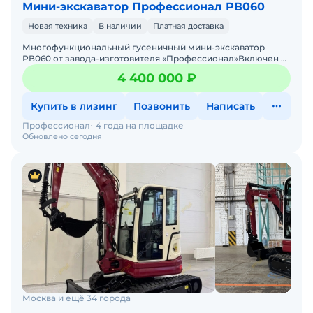
Мини-экскаватор Профессионал РВ060
Новая техника
В наличии
Платная доставка
Многофункциональный гусеничный мини-экскаватор
РВ060 от завода-изготовителя «Профессионал»Включен в
реестр Российской промышленной продукции. Может
4 400 000 ₽
Купить в лизинг
Позвонить
Написать
Профессионал
4 года на площадке
Обновлено сегодня
Москва и ещё 34 города