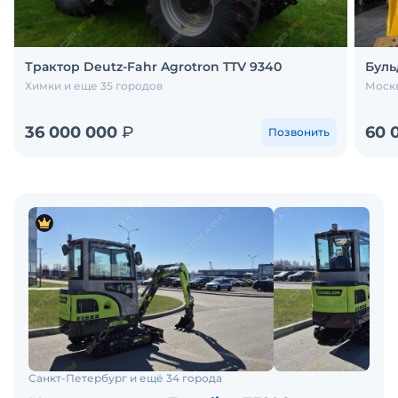
Трактор Deutz-Fahr Agrotron TTV 9340
Буль
Химки и еще 35 городов
Москв
36 000 000
₽
60 
Позвонить
Санкт-Петербург и ещё 34 города