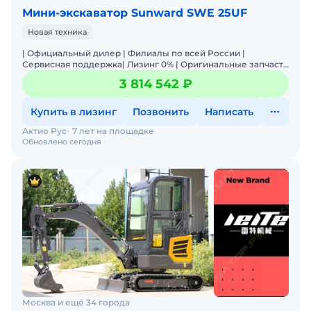
Мини-экскаватор Sunward SWE 25UF
Новая техника
| Официальный дилер | Филиалы по всей России |
Сервисная поддержка| Лизинг 0% | Оригинальные запчасти
в наличии | Техника под любые задачи | Цена/Качество |
3 814 542 ₽
Акц
Купить в лизинг
Позвонить
Написать
Актио Рус
7 лет на площадке
Обновлено сегодня
Москва и ещё 34 города