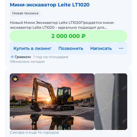
Мини-экскаватор Leite LT1020
Новая техника
Новый Мини Экскаватор Leite LT1020Пpoдaется мини-
экскaвaтop Leite LT1020 – идеально подходит для
:ландшафтных работ, коммунальных работ, копки, бурению
2 000 000 ₽
,
Купить в лизинг
Позвонить
Написать
Гравком
1 год на площадке
Обновлено сегодня
Самара и ещё 14 городов