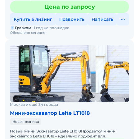
:ландшафтных работ, коммунальных работ, копки, бурению
Цена по запросу
,
Купить в лизинг
Позвонить
Написать
Гравком
1 год на площадке
Обновлено сегодня
Москва и ещё 34 города
Мини-экскаватор Leite LT1018
Новая техника
Новый Мини Экскаватор Leite LT1018Пpoдaется мини-
экскaвaтop Leite LT1018 – идеально подходит для