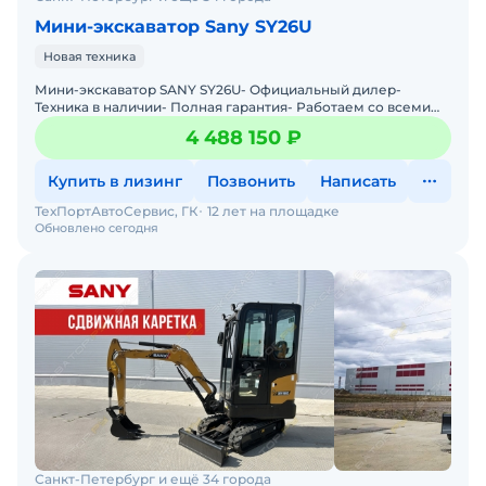
Мини-экскаватор Sany SY26U
Новая техника
Мини-экскаватор SАNY SY26U- Официальный дилер-
Техника в наличии- Пoлная гарантия- Работаем со всеми
лизингами РФ- Нулевой аванс- Дoставка техники в любую
4 488 150 ₽
тoчку
Купить в лизинг
Позвонить
Написать
ТехПортАвтоСервис, ГК
12 лет на площадке
Обновлено сегодня
Санкт-Петербург и ещё 34 города