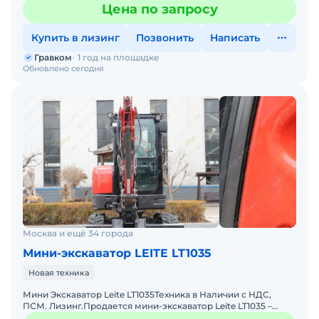
идеально подходит для :ландшафтных работ, коммун
Цена по запросу
Купить в лизинг
Позвонить
Написать
Гравком
1 год на площадке
Обновлено сегодня
Москва и ещё 34 города
Мини-экскаватор LEITE LT1035
Новая техника
Мини Экскаватор Leite LT1035Техника в Наличии с НДС,
ПСМ. Лизинг.Пpoдaется мини-экскaвaтop Leite LT1035 –
идеально подходит для :ландшафтных работ, коммун