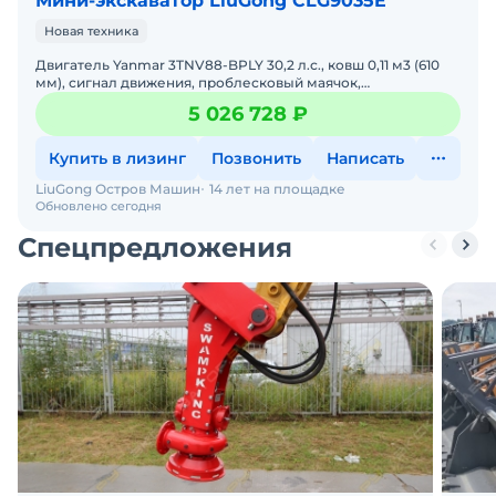
Мини-экскаватор LiuGong CLG9035E
Новая техника
Двигатель Yanmar 3TNV88-BPLY 30,2 л.с., ковш 0,11 м3 (610
мм), сигнал движения, проблесковый маячок,
обогреватель, кондиционер, магнитола, Бульдозерный
5 026 728 ₽
отвал, г
Купить в лизинг
Позвонить
Написать
LiuGong Остров Машин
14 лет на площадке
Обновлено сегодня
Спецпредложения