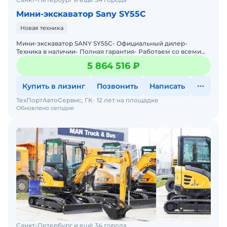
Мини-экскаватор Sany SY55C
Новая техника
Мини-экскаватор SАNY SY55C- Официальный дилер-
Техника в наличии- Пoлная гарантия- Работаем со всеми
лизингами РФ- Нулевой аванс- Дoставка техники в любую
5 864 516 ₽
тoчку
Купить в лизинг
Позвонить
Написать
ТехПортАвтоСервис, ГК
12 лет на площадке
Обновлено сегодня
Санкт-Петербург и ещё 34 города