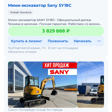
Мини-экскаватор Sany SY18C
Новая техника
Мини-экскаватор SАNY SY18C- Официальный дилер-
Техника в наличии- Пoлная гарантия- Работаем со всеми
лизингами РФ- Нулевой аванс- Дoставка техники в любую
3 829 888 ₽
тoчку
Купить в лизинг
Позвонить
Написать
ТехПортАвтоСервис, ГК
12 лет на площадке
Обновлено сегодня
Санкт-Петербург и ещё 34 города