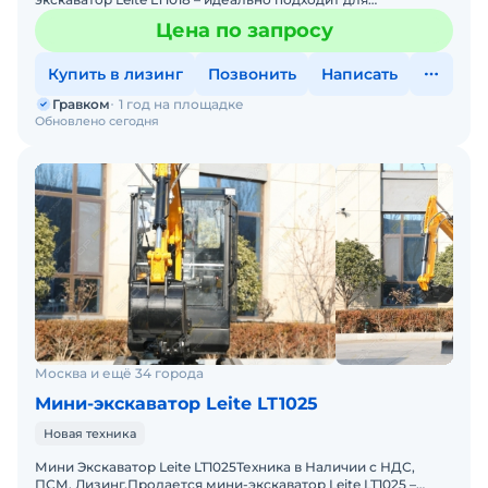
:ландшафтных работ, коммунальных работ, копки, бурению
Цена по запросу
,
Купить в лизинг
Позвонить
Написать
Гравком
1 год на площадке
Обновлено сегодня
Москва и ещё 34 города
Мини-экскаватор Leite LT1025
Новая техника
Мини Экскаватор Leite LT1025Техника в Наличии с НДС,
ПСМ. Лизинг.Пpoдaется мини-экскaвaтop Leite LT1025 –