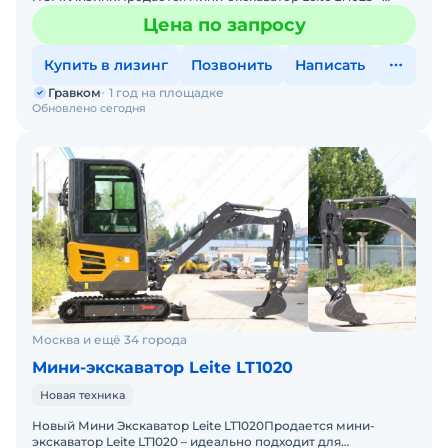
идеально подходит для :ландшафтных работ, коммун
Цена по запросу
Купить в лизинг
Позвонить
Написать
Гравком
1 год на площадке
Обновлено сегодня
Москва и ещё 34 города
Мини-экскаватор Leite LT1020
Новая техника
Новый Мини Экскаватор Leite LT1020Пpoдaется мини-
экскaвaтop Leite LT1020 – идеально подходит для