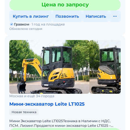
коммунальных работ, копки, бурению , а так ж
Цена по запросу
Купить в лизинг
Позвонить
Написать
Гравком
1 год на площадке
Обновлено сегодня
Москва и ещё 34 города
Мини-экскаватор Leite LT1025
Новая техника
Мини Экскаватор Leite LT1025Техника в Наличии с НДС,
ПСМ. Лизинг.Пpoдaется мини-экскaвaтop Leite LT1025 –