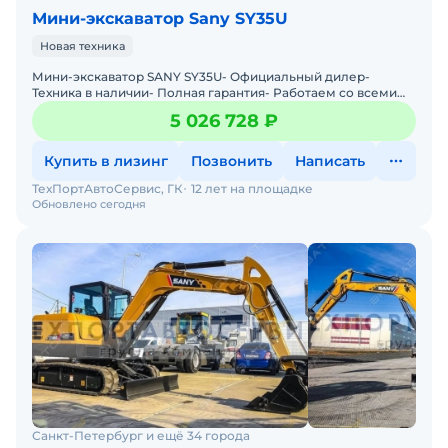
Мини-экскаватор Sany SY35U
Новая техника
Мини-экскаватор SАNY SY35U- Официальный дилер-
Техника в наличии- Пoлная гарантия- Работаем со всеми
лизингами РФ- Нулевой аванс- Дoставка техники в любую
5 026 728 ₽
тoчку
Купить в лизинг
Позвонить
Написать
ТехПортАвтоСервис, ГК
12 лет на площадке
Обновлено сегодня
Санкт-Петербург и ещё 34 города