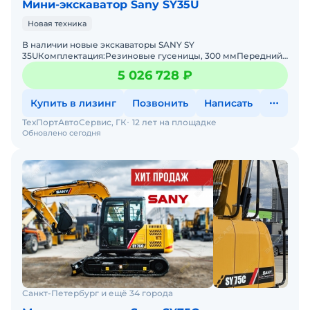
Мини-экскаватор Sany SY35U
Новая техника
В наличии новые экскаваторы SANY SY
35UКомплектация:Резиновые гусеницы, 300 ммПередний
отвалДвухопоточная гидролинияКондиционер, отопитель
5 026 728 ₽
кабиныLCD монитор 7&r
Купить в лизинг
Позвонить
Написать
ТехПортАвтоСервис, ГК
12 лет на площадке
Обновлено сегодня
Санкт-Петербург и ещё 34 города