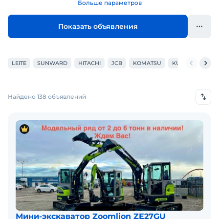
Больше параметров
Показать объявления
LEITE
SUNWARD
HITACHI
JCB
KOMATSU
KUBOTA
XCM
Найдено 138 объявлений
Мини-экскаватор Zoomlion ZE27GU