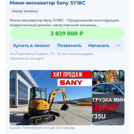
Мини-экскаватор Sany SY18C
Новая техника
Мини экскаватор Sany SY18C - Продуманная конструкция,
современный дизайн, качественная начинка,
эргономичное рабочее место – таковы преимущества
3 829 888 ₽
мини-экск
Купить в лизинг
Позвонить
Написать
ТехПортАвтоСервис, ГК
12 лет на площадке
Обновлено сегодня
Санкт-Петербург и ещё 34 города