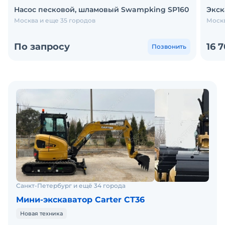
Насос песковой, шламовый Swampking SP160
Экск
Москва и еще 35 городов
Москв
По запросу
16 
Позвонить
Санкт-Петербург и ещё 34 города
Мини-экскаватор Carter CT36
Новая техника