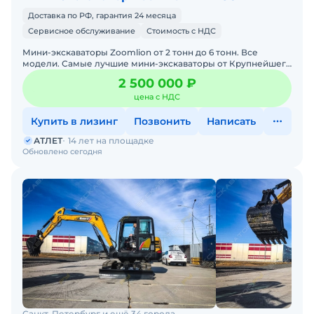
Доставка по РФ, гарантия 24 месяца
Сервисное обслуживание
Стоимость с НДС
Мини-экскаваторы Zoomlion от 2 тонн до 6 тонн. Все
модели. Самые лучшие мини-экскаваторы от Крупнейшего
производителя ZOOMLION из Китая, в наличии со складов в
2 500 000 ₽
цена с НДС
Купить в лизинг
Позвонить
Написать
АТЛЕТ
14 лет на площадке
Обновлено сегодня
Санкт-Петербург и ещё 34 города