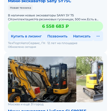
Мини-экскаватор Sany SY75C
Новая техника
В наличии новые экскаваторы SANY SY 75
СКомплектация:На резиновых гусеницах, 500 мм.Есть в
наличии - Металлические гусеницы, 500 мм.
6 558 683 ₽
(Опция)Передний отвалГидрол
Купить в лизинг
Позвонить
Написать
ТехПортАвтоСервис, ГК
12 лет на площадке
Обновлено сегодня
Москва и ещё 31 город