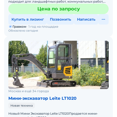
подходит для :ландшафтных работ, коммунальных работ,
копки, бурению , а так же работ отбойным молотком.С
Цена по запросу
Купить в лизинг
Позвонить
Написать
Гравком
1 год на площадке
Обновлено сегодня
Москва и ещё 34 города
Мини-экскаватор Leite LT1020
Новая техника
Новый Мини Экскаватор Leite LT1020Пpoдaется мини-