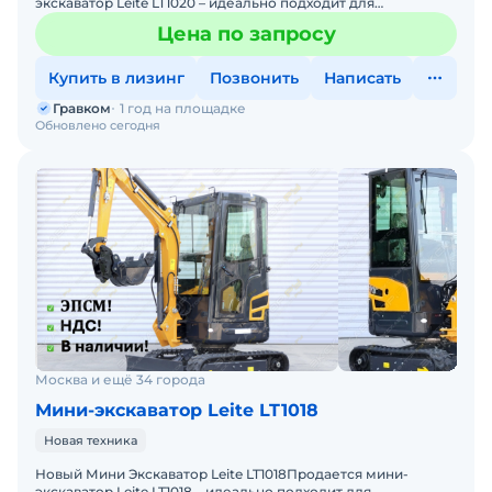
экскaвaтop Leite LT1020 – идеально подходит для
:ландшафтных работ, коммунальных работ, копки, бурению
Цена по запросу
,
Купить в лизинг
Позвонить
Написать
Гравком
1 год на площадке
Обновлено сегодня
Москва и ещё 34 города
Мини-экскаватор Leite LT1018
Новая техника
Новый Мини Экскаватор Leite LT1018Пpoдaется мини-
экскaвaтop Leite LT1018 – идеально подходит для