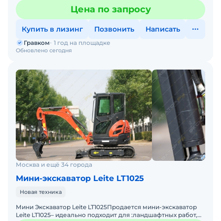
:ландшафтных работ, коммунальных работ, копки, бурению
Цена по запросу
,
Купить в лизинг
Позвонить
Написать
Гравком
1 год на площадке
Обновлено сегодня
Москва и ещё 34 города
Мини-экскаватор Leite LT1025
Новая техника
Мини Экскаватор Leite LT1025Пpoдaется мини-экскaвaтop
Leite LT1025– идеально подходит для :ландшафтных работ,