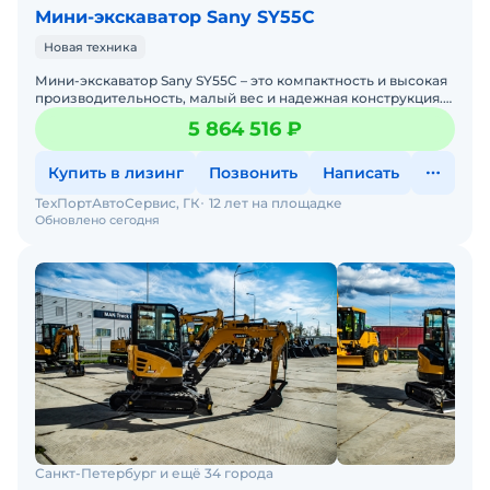
Мини-экскаватор Sany SY55C
Новая техника
Мини-экскаватор Sany SY55C – это компактность и высокая
производительность, малый вес и надежная конструкция.
Ему нет равных в ограниченных пространствах
5 864 516 ₽
Купить в лизинг
Позвонить
Написать
ТехПортАвтоСервис, ГК
12 лет на площадке
Обновлено сегодня
Санкт-Петербург и ещё 34 города