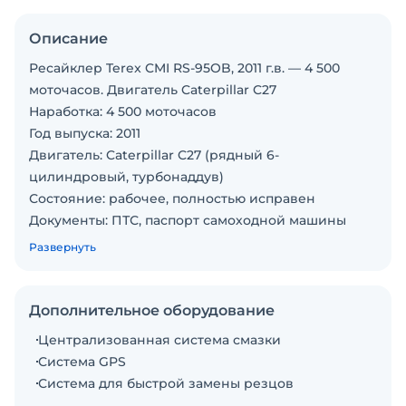
Описание
Ресайклер Terex CMI RS-95OB, 2011 г.в. — 4 500
моточасов. Двигатель Caterpillar C27
Наработка: 4 500 моточасов
Год выпуска: 2011
Двигатель: Caterpillar C27 (рядный 6-
цилиндровый, турбонаддув)
Состояние: рабочее, полностью исправен
Документы: ПТС, паспорт самоходной машины
Продажа: с НДС, возможен лизинг
Развернуть
Описание
Terex CMI RS-95OB — это тяжёлый ресайклер для
глубокого холодного ресайклинга, стабилизации
Дополнительное оборудование
грунтов и укрепления дорожных оснований.
Централизованная система смазки
Машина американской школы, известная своей
Система GPS
прочностью, ремонтопригодностью и мощностью.
Система для быстрой замены резцов
Ключевая особенность — двигатель Caterpillar C27,