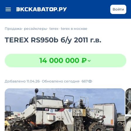
Войти
Продажа
ресайклеры
terex
terex в москве
TEREX RS950b
б/у
2011 г.в.
14 000 000 ₽
Добавлено 11.04.26
Обновлено сегодня
667