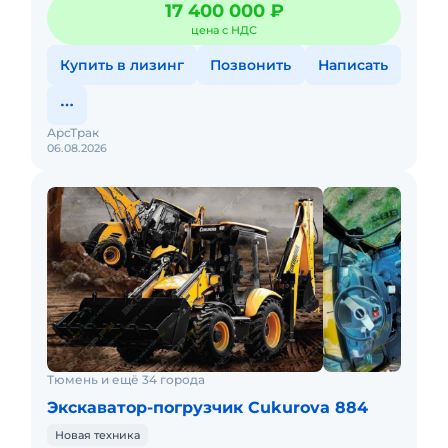
17 400 000 ₽
полуавтоматическаяМосты ЈС
цена с НДС
Купить в лизинг
Позвонить
Написать
АрсТрак
06.08.2026
Тюмень и ещё 34 города
Экскаватор-погрузчик Cukurova 884
Новая техника