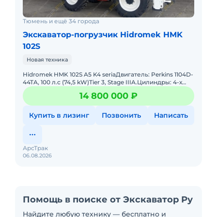
Тюмень и ещё 34 города
Экскаватор-погрузчик Hidromek HMK
102S
Новая техника
Hidromek HMK 102S A5 K4 seriaДвигатель: Perkins 1104D-
44TA, 100 л.с (74,5 kW)Tier 3, Stage IIIA.Цилиндры: 4-х
рядное расположениеРабочий объем: 4400
14 800 000 ₽
см3.Турбона
Купить в лизинг
Позвонить
Написать
АрсТрак
06.08.2026
Помощь в поиске от Экскаватор Ру
Найдите любую технику — бесплатно и