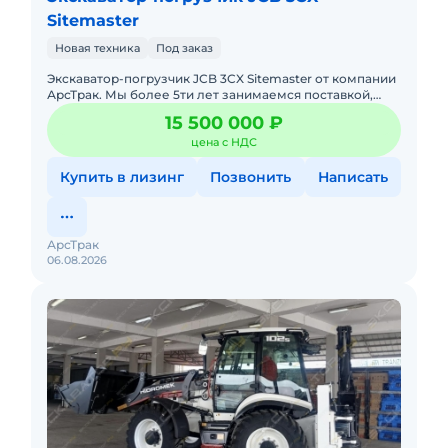
Sitemaster
Новая техника
Под заказ
Экcкавaтор-погрузчик JCB 3CX Sitemaster от компании
АрсТрак. Мы более 5ти лет занимаемся поставкой,
продажей спецтехники по параллельному
15 500 000 ₽
импорту.Прямые постав
цена с НДС
Купить в лизинг
Позвонить
Написать
АрсТрак
06.08.2026