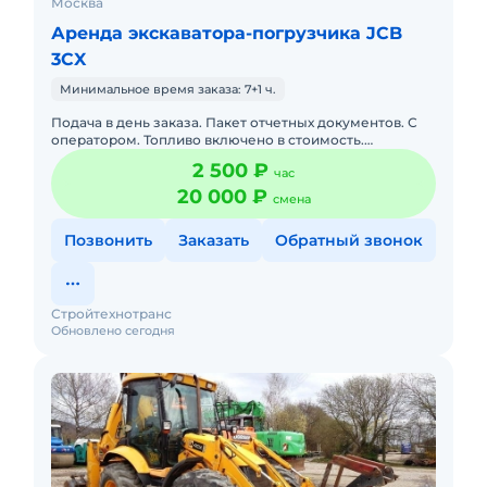
Москва
Аренда экскаватора-погрузчика JCB
3CX
Минимальное время заказа: 7+1 ч.
Подача в день заказа. Пакет отчетных документов. С
оператором. Топливо включено в стоимость.
Долгосрочная аренда. Краткосрочная аренда. Техника
2 500 ₽
час
с малой наработк
20 000 ₽
смена
Позвонить
Заказать
Обратный звонок
Стройтехнотранс
Обновлено сегодня