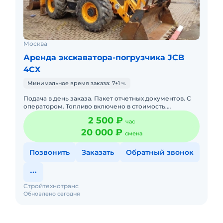
Москва
Аренда экскаватора-погрузчика JCB
4CX
Минимальное время заказа: 7+1 ч.
Подача в день заказа. Пакет отчетных документов. С
оператором. Топливо включено в стоимость.
Долгосрочная аренда. Краткосрочная аренда. Техника
2 500 ₽
час
с малой наработк
20 000 ₽
смена
Позвонить
Заказать
Обратный звонок
Стройтехнотранс
Обновлено сегодня