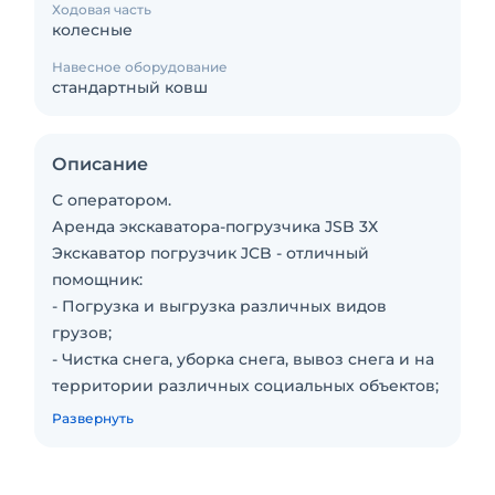
Ходовая часть
колесные
Навесное оборудование
стандартный ковш
Описание
С оператором.
Аренда экскаватора-погрузчика JSB 3Х
Экскаватор погрузчик JCB - отличный
помощник:
- Погрузка и выгрузка различных видов
грузов;
- Чистка снега, уборка снега, вывоз снега и на
территории различных социальных объектов;
- Самых крупный и мощный в линейке
Развернуть
погрузчиков;
- Планировка участка;
- Рытьё траншей, канав, дренаж, канализация;