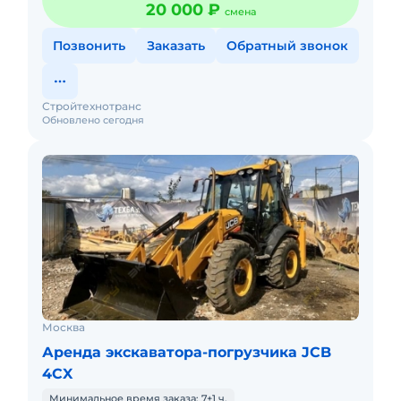
20 000 ₽
смена
Позвонить
Заказать
Обратный звонок
Стройтехнотранс
Обновлено сегодня
Москва
Аренда экскаватора-погрузчика JCB
4CX
Минимальное время заказа: 7+1 ч.