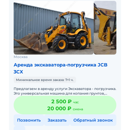
Москва
Аренда экскаватора-погрузчика JCB
3CX
Минимальное время заказа: 7+1 ч.
Предлагаем в аренду услуги Экскаватора - погрузчика.
Это универсальная машина для копания грунтов,
поднятия тяжелых грузов и их последующей
2 500 ₽
час
транспортировки, пла
20 000 ₽
смена
Позвонить
Заказать
Обратный звонок