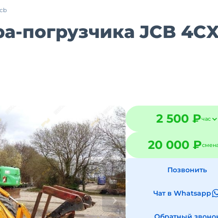
jcb
а-погрузчика JCB 4CX
2 500 ₽
час
20 000 ₽
смен
Позвонить
Чат в Whatsapp
Обратный звоно