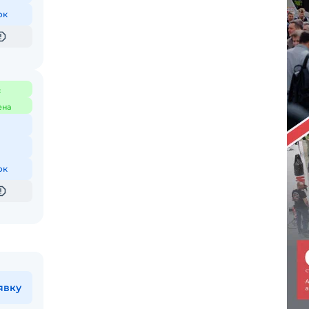
ок
с
ена
ок
явку