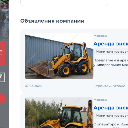
Объявления компании
Москва
Аренда экск
Минимальное время 
Предлагаем в арен
универсальная маш
грузов и их после
07.08.2026
Стройтехнотранс
Москва
Аренда экск
Минимальное время 
С оператором. Аре