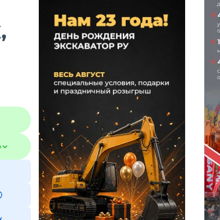
,
а
к