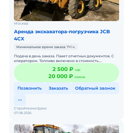
Москва
Аренда экскаватора-погрузчика JCB
4CX
Минимальное время заказа: 7+1 ч.
Подача в день заказа. Пакет отчетных документов. С
оператором. Топливо включено в стоимость.
Долгосрочная аренда. Краткосрочная аренда. Техника
2 500 ₽
час
с малой наработк
20 000 ₽
смена
Позвонить
Заказать
Обратный звонок
Стройтехнотранс
07.08.2026