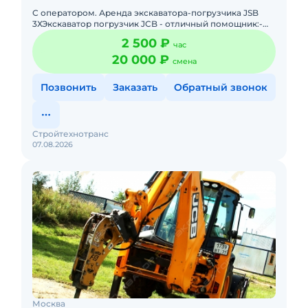
С оператором. Аренда экскаватора-погрузчика JSB
3ХЭкскаватор погрузчик JCB - отличный помощник:-
Погрузка и выгрузка различных видов грузов;- Чистка
2 500 ₽
час
снега, убор
20 000 ₽
смена
Позвонить
Заказать
Обратный звонок
Стройтехнотранс
07.08.2026
Москва