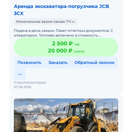
Аренда экскаватора-погрузчика JCB
3CX
Минимальное время заказа: 7+1 ч.
Подача в день заказа. Пакет отчетных документов. С
оператором. Топливо включено в стоимость.
Долгосрочная аренда. Краткосрочная аренда. Техника
2 500 ₽
час
с малой наработк
20 000 ₽
смена
Позвонить
Заказать
Обратный звонок
Стройтехнотранс
07.08.2026